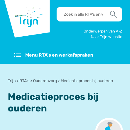
RSO
RTA's
Trijn
en
Zoek
werkafspraken
zoeken
Onderwerpen van A-Z
Naar Trijn website
Menu RTA's en werkafspraken
Trijn
>
RTA's
>
Ouderenzorg
>
Medicatieproces bij ouderen
Medicatieproces bij
ouderen