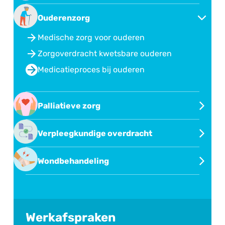
Oncologische zorg
Convenant Medicatieproces Midden-
Ouderenzorg
Nederland
Medische zorg voor ouderen
Methotrexaat (MTX)
Zorgoverdracht kwetsbare ouderen
Medicatieproces bij ouderen
Palliatieve zorg
Palliatieve zorg
Verpleegkundige overdracht
Verpleegkundige overdracht via eOverdracht
Wondbehandeling
Wondbehandeling
Werkafspraken