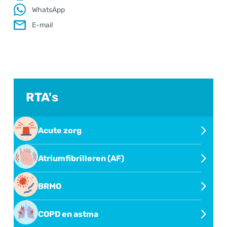
WhatsApp
.
E-mail
RTA's
Acute zorg
Overdragen in het acute zorg-netwerk
Atriumfibrilleren (AF)
Atriumfibrilleren (AF)
BRMO
BRMO
COPD en astma