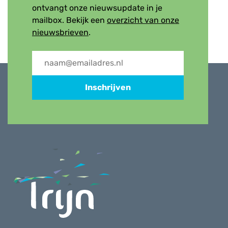
ontvangt onze nieuwsupdate in je
mailbox. Bekijk een
overzicht van onze
nieuwsbrieven
.
Inschrijven