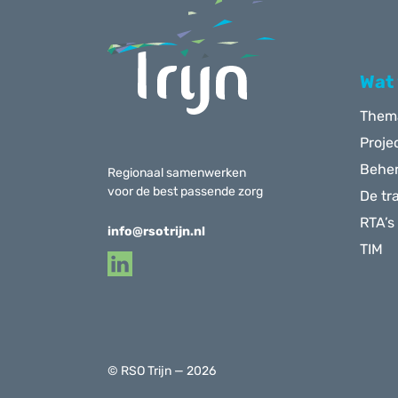
Menu
Wat
Them
Proje
Behe
Regionaal samenwerken
voor de best passende zorg
De tr
RTA’s
info@rsotrijn.nl
TIM
© RSO Trijn — 2026