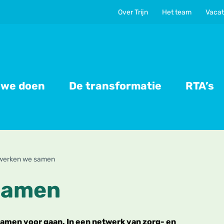
Over Trijn
Het team
Vacat
 we doen
De transformatie
RTA’s
werken we samen
samen
amen voor gaan. In een netwerk van zorg- en