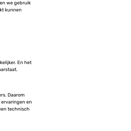
ken we gebruik
ikt kunnen
lijker. En het
arstaat.
ers. Daarom
r ervaringen en
een technisch