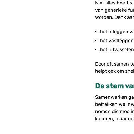
Niet alles hoeft
van generieke fu
worden. Denk aa
het inloggen v
het vastlegge
het uitwissele
Door dit samen t
helpt ook om snel
De stem va
Samenwerken gaat
betrekken we inwo
nemen die mee in
kloppen, maar ook