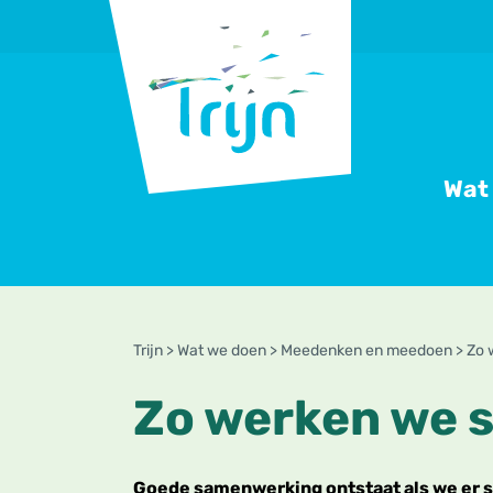
RSO
Trijn
Wat
Trijn
>
Wat we doen
>
Meedenken en meedoen
>
Zo 
Zo werken we 
Goede samenwerking ontstaat als we er s