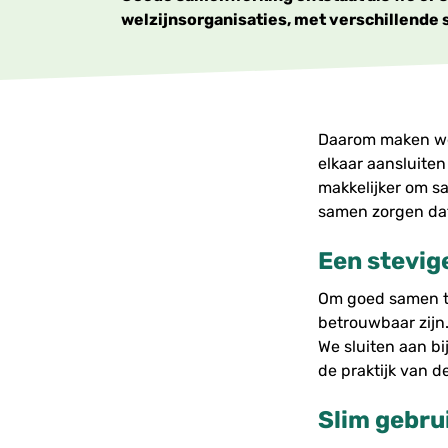
welzijnsorganisaties, met verschillende
Daarom maken we
elkaar aansluite
makkelijker om s
samen zorgen dat
Een stevig
Om goed samen te
betrouwbaar zijn
We sluiten aan bi
de praktijk van d
Slim gebru