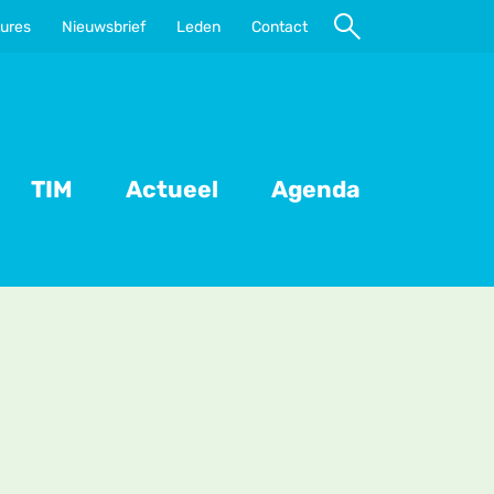
ures
Nieuwsbrief
Leden
Contact
Naar
zoeken
TIM
Actueel
Agenda