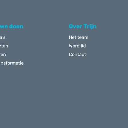
 we doen
Over Trijn
a’s
Het team
cten
Word lid
ren
Contact
ansformatie