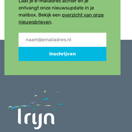
Laat je e-mailadres achter en je
ontvangt onze nieuwsupdate in je
mailbox. Bekijk een
overzicht van onze
nieuwsbrieven
.
Inschrijven