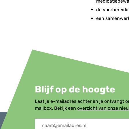
medicatiebewa
de voorbereidi
een samenwerk
Blijf op de hoogte
Laat je e-mailadres achter en je ontvangt 
mailbox. Bekijk een
overzicht van onze nie