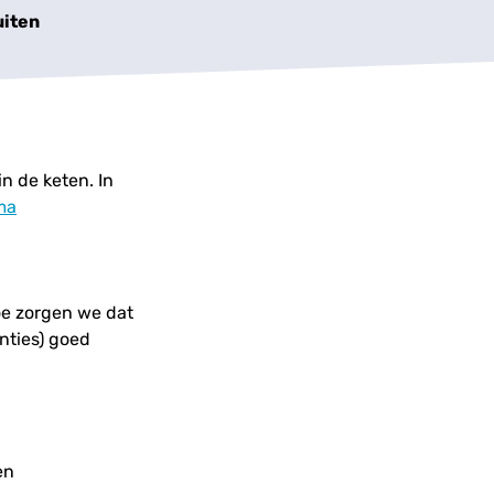
uiten
n de keten. In
ma
oe zorgen we dat
nties) goed
en