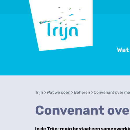
RSO
Trijn
Wat
Trijn
>
Wat we doen
>
Beheren
>
Convenant over me
Convenant ove
In de Trijn-regio bestaat een samenwerk