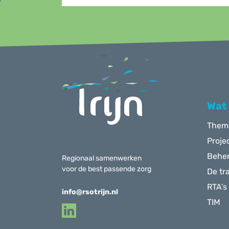
Menu
Wat
Them
Proje
Behe
Regionaal samenwerken
voor de best passende zorg
De tr
RTA’s
info@rsotrijn.nl
TIM