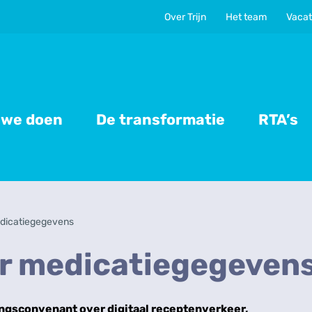
Over Trijn
Het team
Vacat
 we doen
De transformatie
RTA’s
dicatiegegevens
r medicatiegegeven
ingsconvenant over digitaal receptenverkeer,