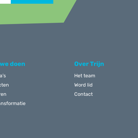
 we doen
Over Trijn
a’s
Het team
cten
Word lid
ren
Contact
ansformatie