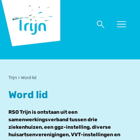
RSO
Trijn
Naar
Naar
menu
zoeken
Trijn
>
Word lid
Word lid
RSO Trijn is ontstaan uit een
samenwerkingsverband tussen drie
ziekenhuizen, een ggz-instelling, diverse
huisartsenverenigingen, VVT-instellingen en