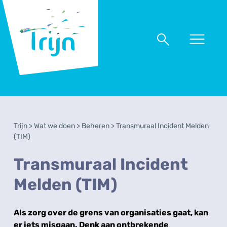
RSO
Trijn
Naar
Naar
menu
zoeken
Trijn
>
Wat we doen
>
Beheren
>
Transmuraal Incident Melden
(TIM)
Transmuraal Incident
Melden (TIM)
Als zorg over de grens van organisaties gaat, kan
er iets misgaan. Denk aan ontbrekende