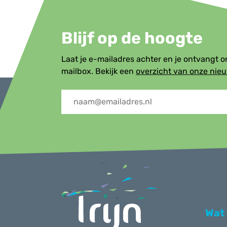
Blijf op de hoogte
Laat je e-mailadres achter en je ontvangt 
mailbox. Bekijk een
overzicht van onze nie
Menu
Wat