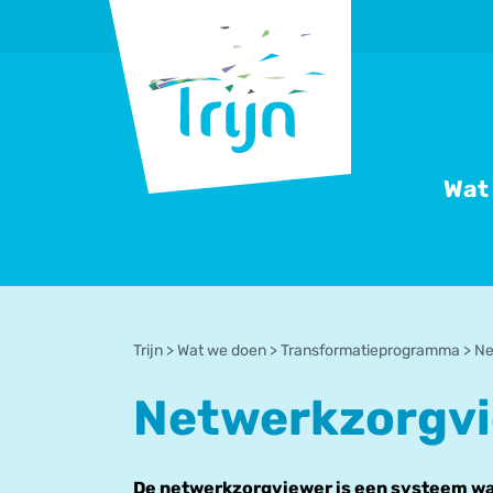
RSO
Trijn
Wat
Trijn
>
Wat we doen
>
Transformatieprogramma
>
Ne
Netwerkzorgv
De netwerkzorgviewer is een systeem waa