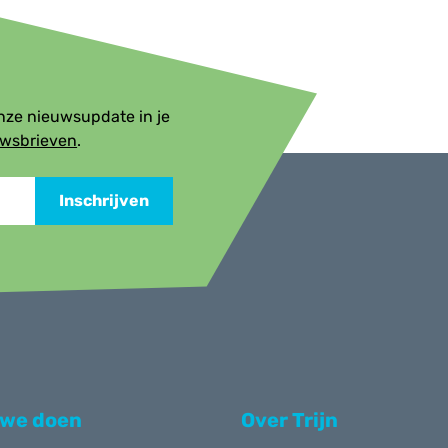
onze nieuwsupdate in je
uwsbrieven
.
Inschrijven
 we doen
Over Trijn