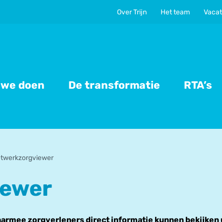
Over Trijn
Het team
Vacat
 we doen
De transformatie
RTA’s
twerkzorgviewer
iewer
rmee zorgverleners direct informatie kunnen bekijken 