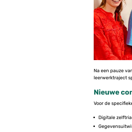
Na een pauze van
leerwerktraject s
Nieuwe co
Voor de specifie
Digitale zelftri
Gegevensuitwis