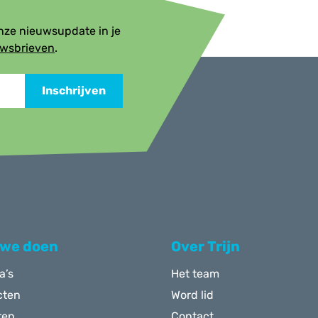
onze nieuwsupdate in je
uwsbrieven
.
Inschrijven
 we doen
Over Trijn
a’s
Het team
cten
Word lid
ren
Contact