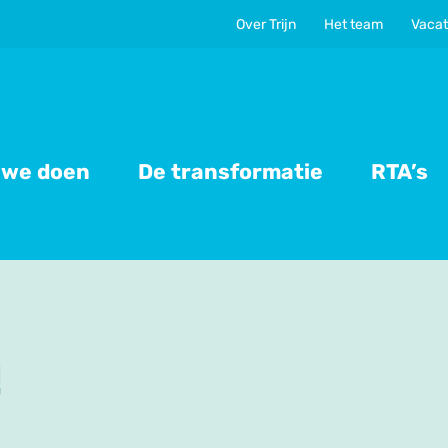
Over Trijn
Het team
Vacat
 we doen
De transformatie
RTA’s
!