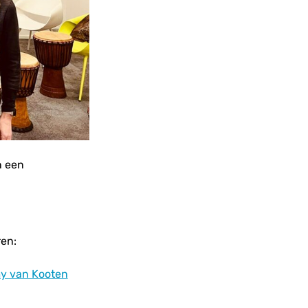
n een
ren:
y van Kooten