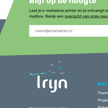
Blijf op de hoogte
Laat je e-mailadres achter en je ontvangt 
mailbox. Bekijk een
overzicht van onze nie
Menu
Wat
Them
Proje
Behe