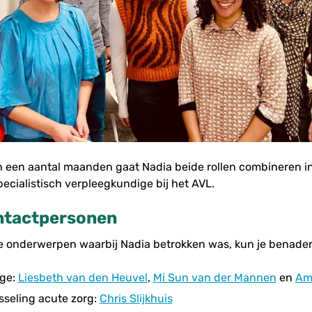
 een aantal maanden gaat Nadia beide rollen combineren i
pecialistisch verpleegkundige bij het AVL.
ntactpersonen
ke onderwerpen waarbij Nadia betrokken was, kun je benade
age:
Liesbeth van den Heuvel
,
Mi Sun van der Mannen
en
Am
seling acute zorg:
Chris Slijkhuis