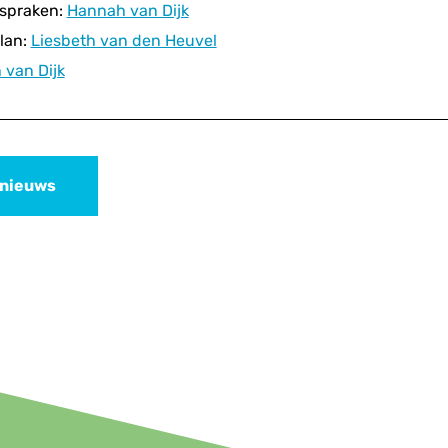
fspraken:
Hannah van Dijk
lan:
Liesbeth van den Heuvel
van Dijk
 nieuws