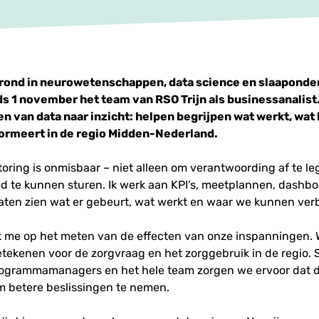
rond in neurowetenschappen, data science en slaaponde
s 1 november het team van RSO Trijn als businessanalist.
alen van data naar inzicht: helpen begrijpen wat werkt, wat
formeert in de regio Midden-Nederland.
oring is onmisbaar – niet alleen om verantwoording af te le
d te kunnen sturen. Ik werk aan KPI’s, meetplannen, dashb
laten zien wat er gebeurt, wat werkt en waar we kunnen ver
ik me op het meten van de effecten van onze inspanningen.
etekenen voor de zorgvraag en het zorggebruik in de regio.
programmamanagers en het hele team zorgen we ervoor dat d
m betere beslissingen te nemen.