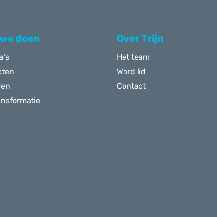
 we doen
Over Trijn
a’s
Het team
cten
Word lid
ren
Contact
ansformatie