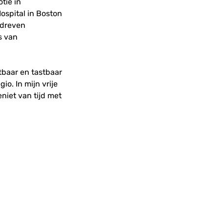
tie in
ospital in Boston
edreven
s van
etbaar en tastbaar
o. In mijn vrije
eniet van tijd met