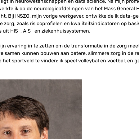
 ligt in neurowetenschappen en data science. Na mijn promo
erkte ik op de neurologieafdelingen van het Mass General H
ht. Bij INSZO, mijn vorige werkgever, ontwikkelde ik data-g
 zorg, zoals risicoprofielen en kwaliteitsindicatoren op basi
s uit HIS-, AIS- en ziekenhuissystemen.
 mijn ervaring in te zetten om de transformatie in de zorg me
e samen kunnen bouwen aan betere, slimmere zorg in de regi
p het sportveld te vinden: ik speel volleybal en voetbal, en g