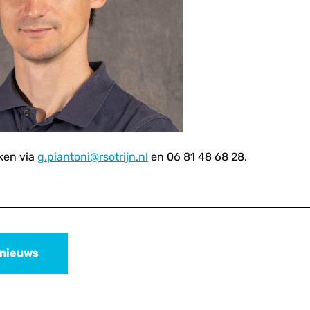
iken via
g.piantoni@rsotrijn.nl
en 06 81 48 68 28.
 nieuws