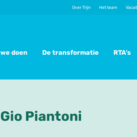
Over Trijn
Het team
Vacat
 we doen
De transformatie
RTA’s
: Gio Piantoni