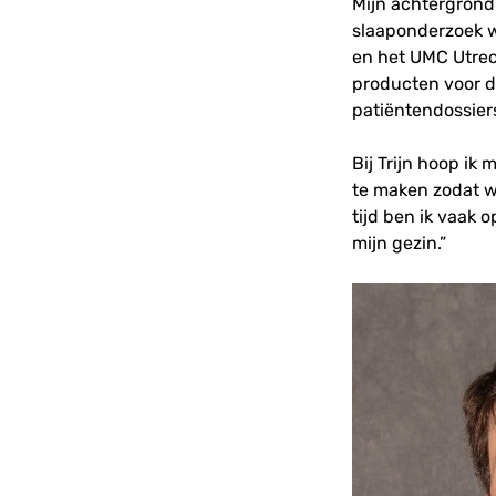
Mijn achtergrond
slaaponderzoek w
en het UMC Utrec
producten voor de
patiëntendossier
Bij Trijn hoop ik
te maken zodat w
tijd ben ik vaak o
mijn gezin.”