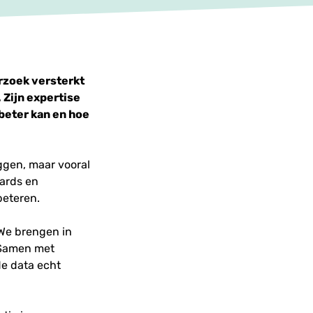
rzoek versterkt
 Zijn expertise
 beter kan en hoe
ggen, maar vooral
oards en
beteren.
 We brengen in
 Samen met
e data echt