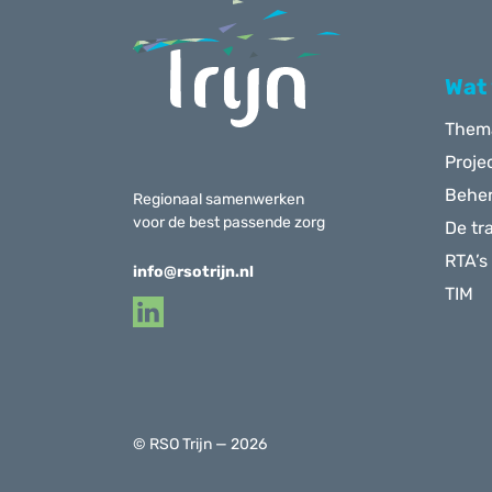
Wat
Them
Proje
Behe
Regionaal samenwerken
voor de best passende zorg
De tr
RTA’s
info@rsotrijn.nl
TIM
© RSO Trijn — 2026