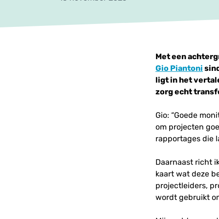
Met een achterg
Gio Piantoni
sind
ligt in het vert
zorg echt trans
Gio: “Goede monit
om projecten goe
rapportages die 
Daarnaast richt 
kaart wat deze b
projectleiders, 
wordt gebruikt o