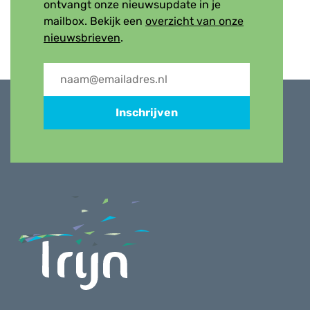
ontvangt onze nieuwsupdate in je
mailbox. Bekijk een
overzicht van onze
nieuwsbrieven
.
Inschrijven