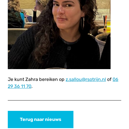
Je kunt Zahra bereiken op
z.sallou@rsotrijn.nl
of
06
29 36 11 70
.
Terug naar nieuws