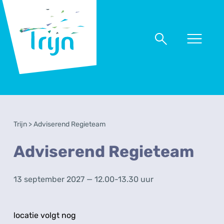
RSO
Trijn
Naar
Naar
menu
zoeken
Trijn
>
Adviserend Regieteam
Adviserend Regieteam
13 september 2027 — 12.00-13.30 uur
locatie volgt nog