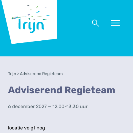
RSO
Trijn
Naar
Naar
menu
zoeken
Trijn
>
Adviserend Regieteam
Adviserend Regieteam
6 december 2027 — 12.00-13.30 uur
locatie volgt nog