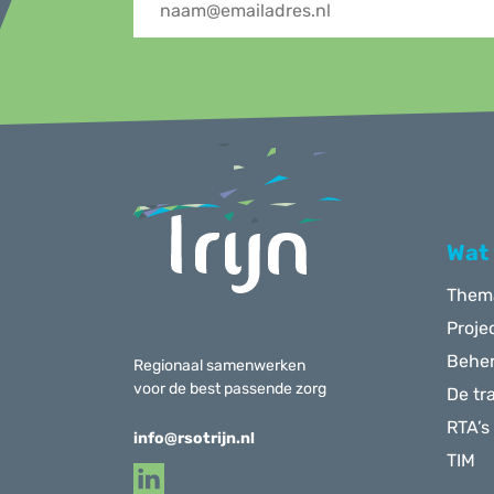
Menu
Wat
Them
Proje
Behe
Regionaal samenwerken
voor de best passende zorg
De tr
RTA’s
info@rsotrijn.nl
TIM