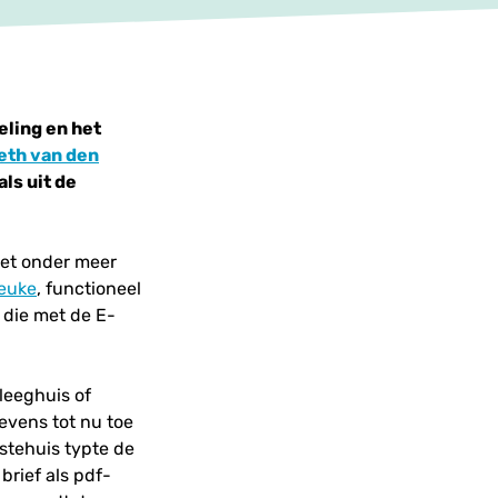
ling en het
eth van den
ls uit de
met onder meer
euke
, functioneel
 die met de E-
leeghuis of
evens tot nu toe
gstehuis typte de
brief als pdf-