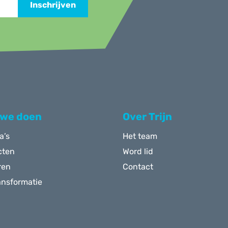
Inschrijven
 we doen
Over Trijn
a’s
Het team
cten
Word lid
ren
Contact
ansformatie