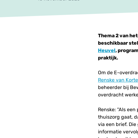
Thema 2 van het
beschikbaar stel
Heuvel
, progra
praktijk.
Om de E-overdrac
Renske van Kort
beheerder bij Bew
overdracht werke
Renske: “Als een 
thuiszorg gaat, 
via een brief. Di
informatie vervol