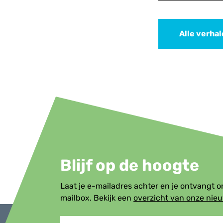
Alle verha
Blijf op de hoogte
Laat je e-mailadres achter en je ontvangt 
mailbox. Bekijk een
overzicht van onze nie