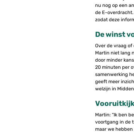
nu nog op een an
de E-overdracht.
zodat deze infor
De winst v
Over de vraag of
Martin niet lang 
door minder kans 
20 minuten per ov
samenwerking heb
geeft meer inzicht
welzijn in Midde
Vooruitkij
Martin: “Ik ben 
voortgang in de t
maar we hebben o