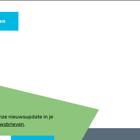
len
onze nieuwsupdate in je
uwsbrieven
.