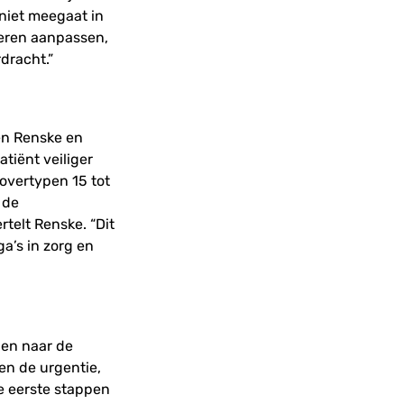
niet meegaat in
reren aanpassen,
dracht.”
en Renske en
tiënt veiliger
 overtypen 15 tot
 de
telt Renske. “Dit
ga’s in zorg en
 en naar de
len de urgentie,
e eerste stappen