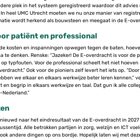
dere plek in het systeem geregistreerd waardoor dit advies 
 In heel UMC Utrecht moeten we nu onze manier van regist
matie wordt herkend als bouwsteen en meegaat in de E-over
oor patiënt en professional
 de kosten en inspanningen opwegen tegen de baten, hoev
na te denken. Renske: “Jazeker! De E-overdracht is voor de pa
op typfouten. Voor de professional scheelt het niet hoeven
erdracht.” Ook voor de pioniers zelf levert het iets op. “Door
ben we elkaar en elkaars werkwijze beter leren kennen,” ver
 en begrip in elkaars werkwijze en taal. Dat gun ik alle colle
n-Nederland.”
ken
benieuwd naar het eindresultaat van de E-overdracht in 2027
ussentijd. Alle betrokken partijen in zorg, welzijn en ICT voe
ok andere dingen op ons bordje. Hopelijk laten wij met dez