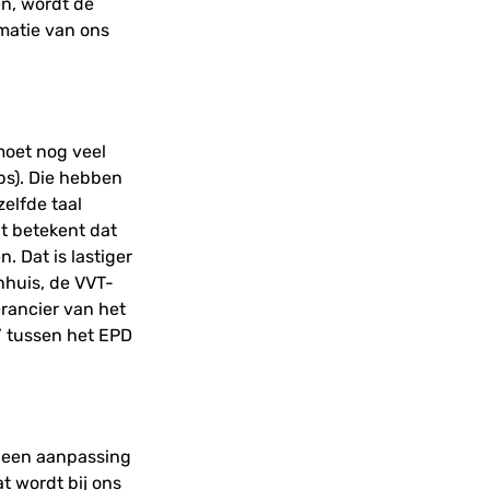
n, wordt de
rmatie van ons
moet nog veel
bs). Die hebben
elfde taal
t betekent dat
. Dat is lastiger
enhuis, de VVT-
erancier van het
g’ tussen het EPD
k een aanpassing
t wordt bij ons