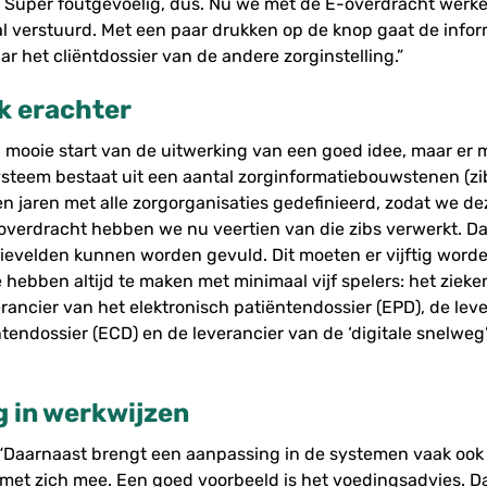
 Super foutgevoelig, dus. Nu we met de E-overdracht werke
al verstuurd. Met een paar drukken op de knop gaat de info
ar het cliëntdossier van de andere zorginstelling.”
k erachter
en mooie start van de uitwerking van een goed idee, maar er 
steem bestaat uit een aantal zorginformatiebouwstenen (zi
n jaren met alle zorgorganisaties gedefinieerd, zodat we dez
-overdracht hebben we nu veertien van die zibs verwerkt. Da
ievelden kunnen worden gevuld. Dit moeten er vijftig worden
e hebben altijd te maken met minimaal vijf spelers: het ziek
verancier van het elektronisch patiëntendossier (EPD), de lev
ntendossier (ECD) en de leverancier van de ‘digitale snelwe
 in werkwijzen
 “Daarnaast brengt een aanpassing in de systemen vaak oo
 met zich mee. Een goed voorbeeld is het voedingsadvies. Da