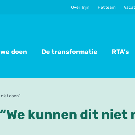
Over Trijn
Het team
Vacat
 we doen
De transformatie
RTA’s
 níet doen”
 “We kunnen dit niet 