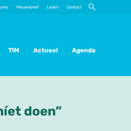
ures
Nieuwsbrief
Leden
Contact
Naar
zoeken
TIM
Actueel
Agenda
níet doen”