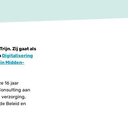
ijn. Zij gaat als
n
Digitalisering
 in Midden-
e 16 jaar
Consulting aan
 verzorging,
de Beleid en