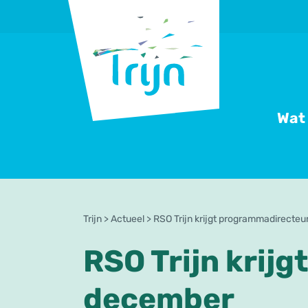
RSO
Trijn
Wat
Trijn
>
Actueel
>
RSO Trijn krijgt programmadirecte
RSO Trijn krij
december