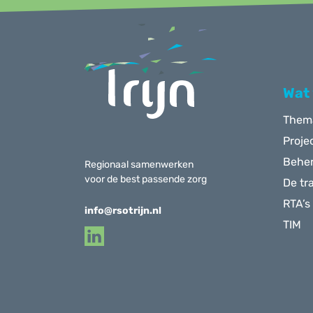
Menu
Wat
Them
Proje
Behe
Regionaal samenwerken
voor de best passende zorg
De tr
RTA’s
info@rsotrijn.nl
TIM