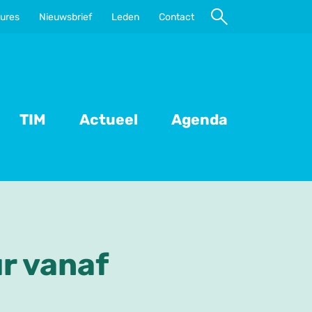
ures
Nieuwsbrief
Leden
Contact
Naar
zoeken
TIM
Actueel
Agenda
r vanaf