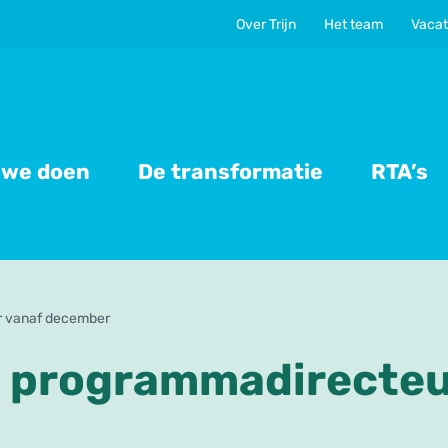
Over Trijn
Het team
Vacat
 we doen
De transformatie
RTA’s
ur vanaf december
gt programmadirecteu