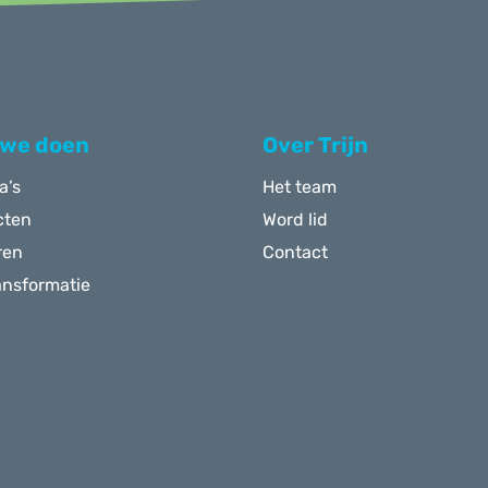
 we doen
Over Trijn
a’s
Het team
cten
Word lid
ren
Contact
ansformatie