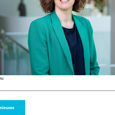
eu
 nieuws