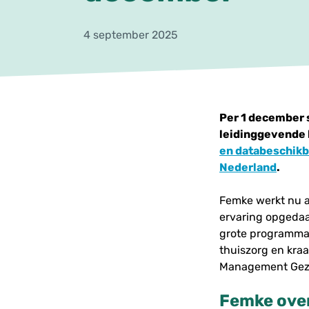
4 september 2025
Per 1 december s
leidinggevende b
en databeschikb
Nederland
.
Femke werkt nu a
ervaring opgedaan
grote programma’
thuiszorg en kra
Management Gezo
Femke over