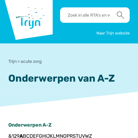
RSO
RTA's
Trijn
en
Zoek
werkafspraken
zoeken
Naar Trijn website
Trijn
>
acute zorg
Onderwerpen van A-Z
Onderwerpen A-Z
&
1
2
9
A
B
C
D
E
F
G
H
I
J
K
L
M
N
O
P
R
S
T
U
V
W
Z