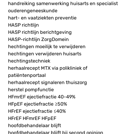
handreiking samenwerking huisarts en specialist
ouderengeneeskunde
hart- en vaatziekten preventie
HASP richtlijn
HASP richtlijn berichtgeving
HASP-richtlijn ZorgDomein
hechtingen moeilijk te verwijderen
hechtingen verwijderen huisarts
hechtingstechniek
herhaalrecept MTX via polikliniek of
patiëntenportaal
herhaalrecept signaleren thuiszorg
herstel pompfunctie
HFmrEF ejectiefractie 40-49%
HFpEF ejectiefractie ≥50%
HFrEF ejectiefractie ≤40%
HFrEF HFmrEF HFpEF
hoofdbehandelaar blijft
hoofdbehandelaar blijft bij second opinion