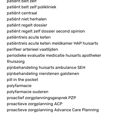
patiënt belt zelf
patiënt belt zelf polikliniek
patiënt centraal
patiënt niet herhalen
patiënt regelt dossier
patiënt regelt zelf dossier second opinion
patiëntreis acute keten
patiëntreis acute keten meldkamer HAP huisarts
perifeer arterieel vaatlijden
periodieke evaluatie medicatie huisarts apotheker
thuiszorg
pijnbehandeling huisarts ambulance SEH
pijnbehandeling nierstenen galstenen
pill in the pocket
polyfarmacie
polyfarmacie ouderen
proactief zorgplanningsgesprek PZP
proactieve zorgplanning ACP
proactieve zorgplanning Advance Care Planning