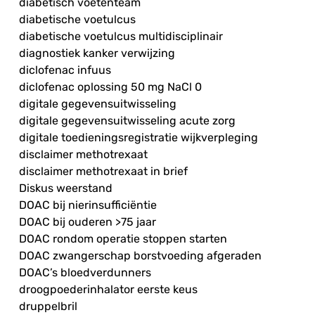
diabetisch voetenteam
diabetische voetulcus
diabetische voetulcus multidisciplinair
diagnostiek kanker verwijzing
diclofenac infuus
diclofenac oplossing 50 mg NaCl 0
digitale gegevensuitwisseling
digitale gegevensuitwisseling acute zorg
digitale toedieningsregistratie wijkverpleging
disclaimer methotrexaat
disclaimer methotrexaat in brief
Diskus weerstand
DOAC bij nierinsufficiëntie
DOAC bij ouderen >75 jaar
DOAC rondom operatie stoppen starten
DOAC zwangerschap borstvoeding afgeraden
DOAC’s bloedverdunners
droogpoederinhalator eerste keus
druppelbril