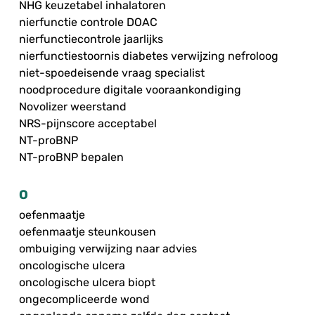
NHG keuzetabel inhalatoren
nierfunctie controle DOAC
nierfunctiecontrole jaarlijks
nierfunctiestoornis diabetes verwijzing nefroloog
niet-spoedeisende vraag specialist
noodprocedure digitale vooraankondiging
Novolizer weerstand
NRS-pijnscore acceptabel
NT-proBNP
NT-proBNP bepalen
O
oefenmaatje
oefenmaatje steunkousen
ombuiging verwijzing naar advies
oncologische ulcera
oncologische ulcera biopt
ongecompliceerde wond