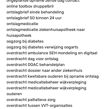
ongeplande opname zelfde dag contact
online toolbox druppelbril
ontslagbrief einde behandeling
ontslagbrief SO binnen 24 uur
ontslagmedicatie
ontslagmedicatie ziekenhuisapotheek naar
huisapotheek
oogzorg bij diabetes
oogzorg bij diabetes verwijzing oogarts
overdracht ambulance SEH mondeling en digitaal
overdracht dag voor ontslag
overdracht DOAC behandelplan
overdracht dossier naar ander ziekenhuis
overdracht kwetsbare ouderen bij opname ontslag
overdracht medicatiebeheer wijkverpleging
overdracht medicatiebeheer wijkverpleging
ouderen
overdracht palliatieve zorg
overdracht tussen VVT-organisaties