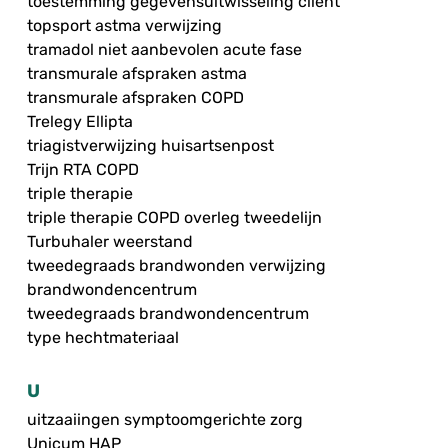
toestemming gegevensuitwisseling cliënt
topsport astma verwijzing
tramadol niet aanbevolen acute fase
transmurale afspraken astma
transmurale afspraken COPD
Trelegy Ellipta
triagistverwijzing huisartsenpost
Trijn RTA COPD
triple therapie
triple therapie COPD overleg tweedelijn
Turbuhaler weerstand
tweedegraads brandwonden verwijzing
brandwondencentrum
tweedegraads brandwondencentrum
type hechtmateriaal
U
uitzaaiingen symptoomgerichte zorg
Unicum HAP