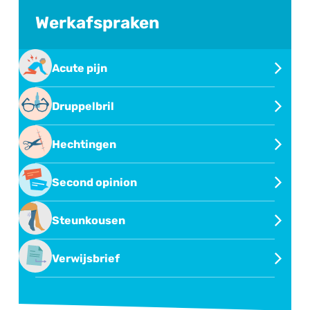
Werkafspraken
Acute pijn
Behandeling van acute pijn
Druppelbril
Oogdruppelen met druppelbril
Hechtingen
Hechtingen verwijderen
Second opinion
Second opinion of overname behandeling
Steunkousen
Steunkousen
Verwijsbrief
Verwijsbrief