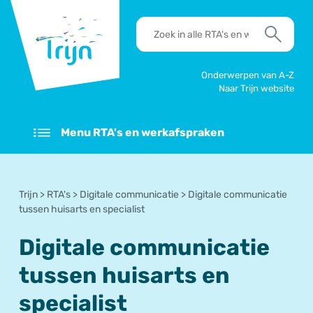
RSO
RTA's
Trijn
en
Zoek
werkafspraken
zoeken
Onderwerpen van A-Z
Naar Trijn website
Menu RTA's en werkafspraken
Trijn
>
RTA's
>
Digitale communicatie
>
Digitale communicatie
tussen huisarts en specialist
Digitale communicatie
tussen huisarts en
specialist