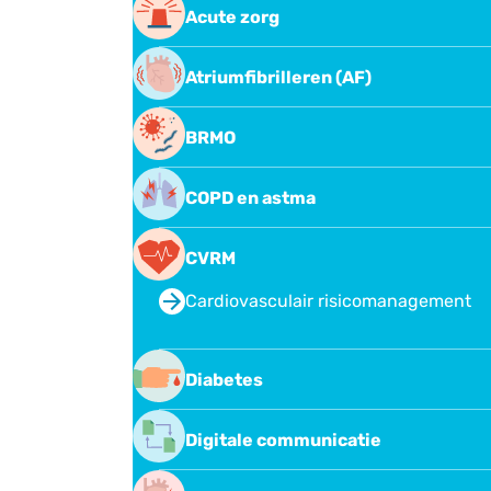
Acute zorg
Overdragen in het acute zorg-netwe
Atriumfibrilleren (AF)
Atriumfibrilleren (AF)
BRMO
BRMO
COPD en astma
COPD en astma
CVRM
Longformularium Midden-Nederland
Cardiovasculair risicomanagement
Diabetes
Diabetes
Digitale communicatie
Digitale communicatie tussen huisar