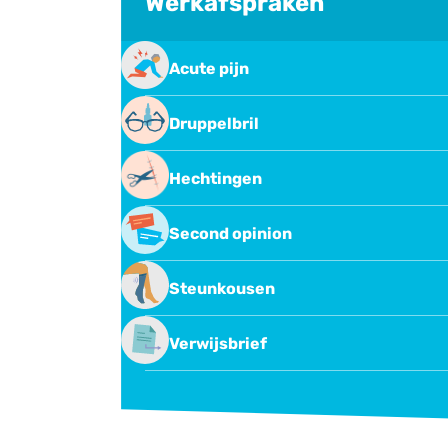
Werkafspraken
Acute pijn
Behandeling van acute pijn
Druppelbril
Oogdruppelen met druppelbril
Hechtingen
Hechtingen verwijderen
Second opinion
Second opinion of overname
Steunkousen
behandeling
Steunkousen
Verwijsbrief
Verwijsbrief