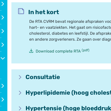
In het kort
rk
De RTA CVRM bevat regionale afspraken vo
hart- en vaatziekten. Het gaat om risicofac
cholesterol, diabetes en leefstijl. De afsprak
en andere zorgverleners. Ze gaan over diag
(pdf)
Download complete RTA
Consultatie
Voordat je een patiënt verwijst, kun je eerst
Hyperlipidemie (hoog cholest
Met een
kaderhuisarts hart en vaatziekte
Patiënten met een verhoogd cholesterol w
Hypertensie (hoge bloeddruk
ts
richtlijn
. Statines zijn de eerste keus.
Via een
meedenkadvies
in ZorgDomein (a