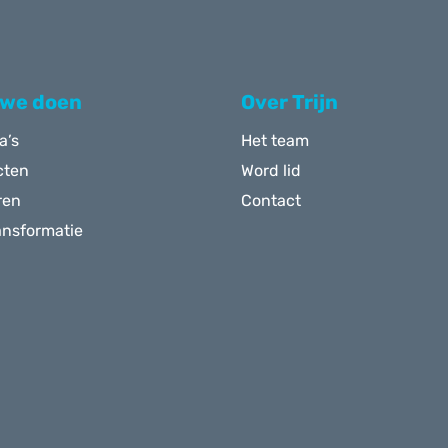
 we doen
Over Trijn
a’s
Het team
cten
Word lid
ren
Contact
ansformatie