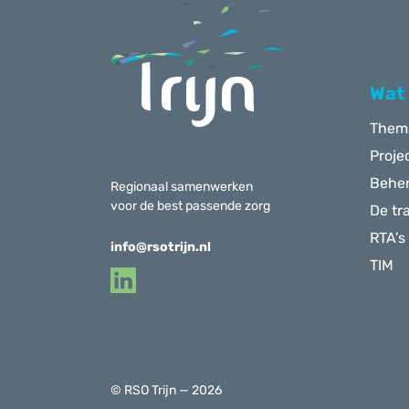
Menu
Wat
Them
Proje
Behe
Regionaal samenwerken
voor de best passende zorg
De tr
RTA’s
info@rsotrijn.nl
TIM
© RSO Trijn — 2026