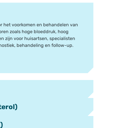
or het voorkomen en behandelen van
toren zoals hoge bloeddruk, hoog
en zijn voor huisartsen, specialisten
nostiek, behandeling en follow-up.
 overleggen:
erol)
n
(via de zorggroep).
orden behandeld volgens de
NHG-
)
ntwoord binnen 3 werkdagen).