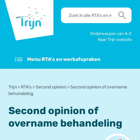
RSO
RTA's
Trijn
en
Zoek
werkafspraken
zoeken
Onderwerpen van A-Z
Naar Trijn website
Menu RTA's en werkafspraken
Trijn
>
RTA's
>
Second opinion
>
Second opinion of overname
behandeling
Second opinion of
overname behandeling