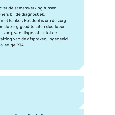
 over de samenwerking tussen
ners bij de diagnostiek,
et kanker. Het doel is om de zorg
n de zorg goed te laten doorlopen.
e zorg, van diagnostiek tot de
vatting van de afspraken, ingedeeld
volledige RTA.
anspreekpunt is in het ziekenhuis.
 in de eerste lijn.
spreekpunt is. Dat wordt