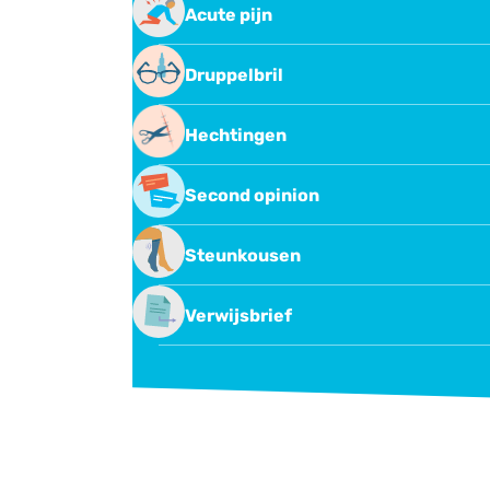
Acute pijn
Behandeling van acute pijn
Druppelbril
Oogdruppelen met druppelbril
Hechtingen
Hechtingen verwijderen
Second opinion
Second opinion of overname
Steunkousen
behandeling
Steunkousen
Verwijsbrief
Verwijsbrief