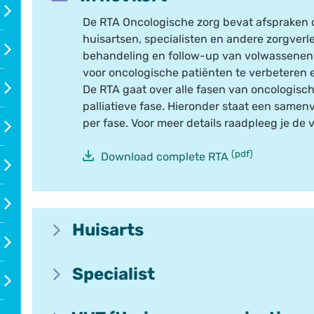
De RTA Oncologische zorg bevat afspraken
huisartsen, specialisten en andere zorgverle
behandeling en follow-up van volwassenen m
voor oncologische patiënten te verbeteren e
De RTA gaat over alle fasen van oncologisch
palliatieve fase. Hieronder staat een samen
per fase. Voor meer details raadpleeg je de 
(pdf)
Download complete RTA
Huisarts
ts
Het is voor de huisarts duidelijk wie het a
Specialist
De huisarts functioneert als aanspreekpunt
In het MDO wordt vastgesteld wie het aan
a