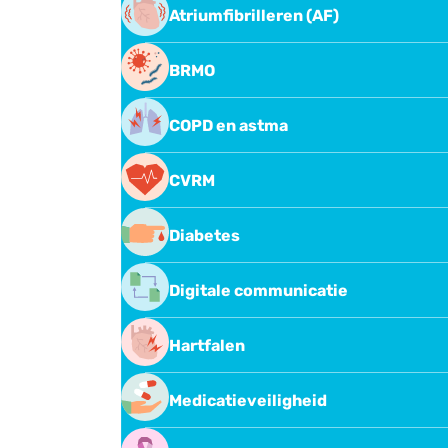
Atriumfibrilleren (AF)
Atriumfibrilleren (AF)
BRMO
BRMO
COPD en astma
COPD en astma
CVRM
Longformularium Midden-Nederland
Cardiovasculair risicomanagement
Diabetes
Diabetes
Digitale communicatie
Digitale communicatie tussen huisar
Hartfalen
en specialist
Hartfalen
Medicatieveiligheid
Directwerkende orale anticoagulanti