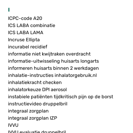
I
ICPC-code A20
ICS LABA combinatie
ICS LABA LAMA
Incruse Ellipta
incurabel recidief
informatie niet kwijtraken overdracht
informatie-uitwisseling huisarts longarts
informeren huisarts binnen 2 werkdagen
inhalatie-instructies inhalatorgebruik.nl
inhalatiekracht checken
inhalatorkeuze DPI aerosol
instabiele patiënten tijdkritisch pijn op de borst
instructievideo druppelbril
integraal zorgplan
integraal zorgplan IZP
IVVU
IVVU evaluatie druppelbril