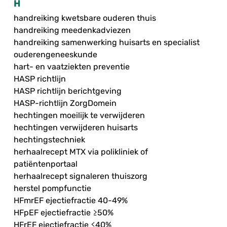
H
handreiking kwetsbare ouderen thuis
handreiking meedenkadviezen
handreiking samenwerking huisarts en specialist
ouderengeneeskunde
hart- en vaatziekten preventie
HASP richtlijn
HASP richtlijn berichtgeving
HASP-richtlijn ZorgDomein
hechtingen moeilijk te verwijderen
hechtingen verwijderen huisarts
hechtingstechniek
herhaalrecept MTX via polikliniek of
patiëntenportaal
herhaalrecept signaleren thuiszorg
herstel pompfunctie
HFmrEF ejectiefractie 40-49%
HFpEF ejectiefractie ≥50%
HFrEF ejectiefractie ≤40%