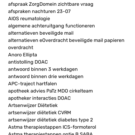
afspraak ZorgDomein zichtbare vraag
afspraken nachturen 23-07
AIOS reumatologie
algemene achteruitgang functioneren
alternatieven beveiligde mail
alternatieven eOverdracht beveiligde mail papieren
overdracht
Anoro Ellipta
antistolling DOAC
antwoord binnen 3 werkdagen
antwoord binnen drie werkdagen
APC-traject hartfalen
apotheek advies PaTz MDO cirkelteam
apotheker interacties DOAC
Artsenwijzer Diëtetiek
artsenwijzer diëtetiek CVRM
artsenwijzer diëtetiek diabetes type 2
Astma therapiestappen ICS-formoterol
Astma therapiestappen optie B SABA