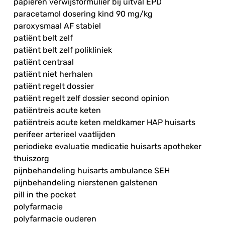
papieren verwijsformulier bij uitval EPD
paracetamol dosering kind 90 mg/kg
paroxysmaal AF stabiel
patiënt belt zelf
patiënt belt zelf polikliniek
patiënt centraal
patiënt niet herhalen
patiënt regelt dossier
patiënt regelt zelf dossier second opinion
patiëntreis acute keten
patiëntreis acute keten meldkamer HAP huisarts
perifeer arterieel vaatlijden
periodieke evaluatie medicatie huisarts apotheker
thuiszorg
pijnbehandeling huisarts ambulance SEH
pijnbehandeling nierstenen galstenen
pill in the pocket
polyfarmacie
polyfarmacie ouderen