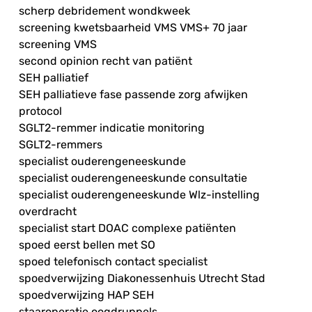
scherp debridement wondkweek
screening kwetsbaarheid VMS VMS+ 70 jaar
screening VMS
second opinion recht van patiënt
SEH palliatief
SEH palliatieve fase passende zorg afwijken
protocol
SGLT2-remmer indicatie monitoring
SGLT2-remmers
specialist ouderengeneeskunde
specialist ouderengeneeskunde consultatie
specialist ouderengeneeskunde Wlz-instelling
overdracht
specialist start DOAC complexe patiënten
spoed eerst bellen met SO
spoed telefonisch contact specialist
spoedverwijzing Diakonessenhuis Utrecht Stad
spoedverwijzing HAP SEH
staaroperatie oogdruppels