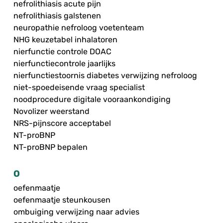
nefrolithiasis acute pijn
nefrolithiasis galstenen
neuropathie nefroloog voetenteam
NHG keuzetabel inhalatoren
nierfunctie controle DOAC
nierfunctiecontrole jaarlijks
nierfunctiestoornis diabetes verwijzing nefroloog
niet-spoedeisende vraag specialist
noodprocedure digitale vooraankondiging
Novolizer weerstand
NRS-pijnscore acceptabel
NT-proBNP
NT-proBNP bepalen
O
oefenmaatje
oefenmaatje steunkousen
ombuiging verwijzing naar advies