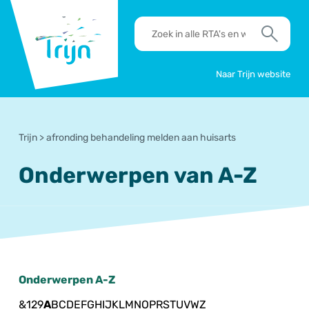
RSO
RTA's
Trijn
en
Zoek
werkafspraken
zoeken
Naar Trijn website
Trijn
>
afronding behandeling melden aan huisarts
Onderwerpen van A-Z
Onderwerpen A-Z
&
1
2
9
A
B
C
D
E
F
G
H
I
J
K
L
M
N
O
P
R
S
T
U
V
W
Z