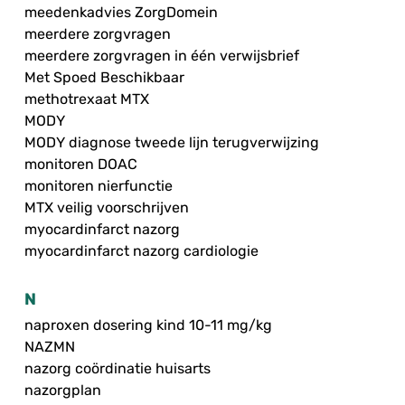
meedenkadvies ZorgDomein
meerdere zorgvragen
meerdere zorgvragen in één verwijsbrief
Met Spoed Beschikbaar
methotrexaat MTX
MODY
MODY diagnose tweede lijn terugverwijzing
monitoren DOAC
monitoren nierfunctie
MTX veilig voorschrijven
myocardinfarct nazorg
myocardinfarct nazorg cardiologie
N
naproxen dosering kind 10-11 mg/kg
NAZMN
nazorg coördinatie huisarts
nazorgplan