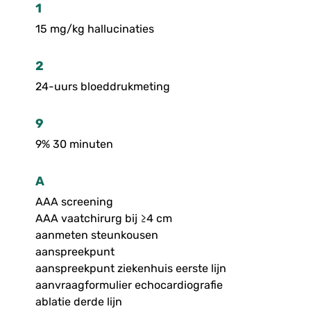
1
15 mg/kg hallucinaties
2
24-uurs bloeddrukmeting
9
9% 30 minuten
A
AAA screening
AAA vaatchirurg bij ≥4 cm
aanmeten steunkousen
aanspreekpunt
aanspreekpunt ziekenhuis eerste lijn
aanvraagformulier echocardiografie
ablatie derde lijn