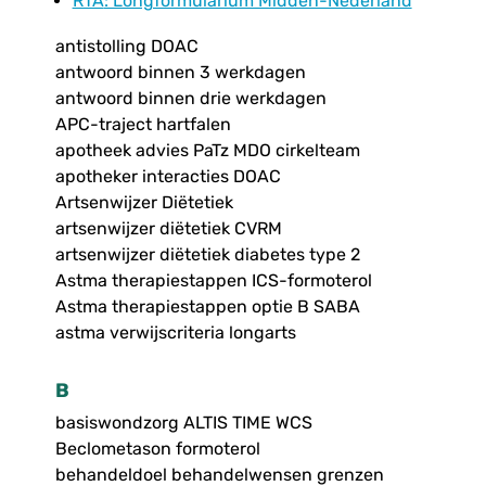
RTA
: Longformularium Midden-Nederland
antistolling DOAC
antwoord binnen 3 werkdagen
antwoord binnen drie werkdagen
APC-traject hartfalen
apotheek advies PaTz MDO cirkelteam
apotheker interacties DOAC
Artsenwijzer Diëtetiek
artsenwijzer diëtetiek CVRM
artsenwijzer diëtetiek diabetes type 2
Astma therapiestappen ICS-formoterol
Astma therapiestappen optie B SABA
astma verwijscriteria longarts
B
basiswondzorg ALTIS TIME WCS
Beclometason formoterol
behandeldoel behandelwensen grenzen