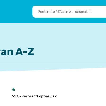
RTA's
en
sbrief
Leden
werkafspraken
zoeken
 we doen
De transformatie
RTA’s
an A-Z
&
>10% verbrand oppervlak