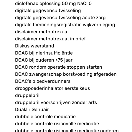
diclofenac oplossing 50 mg NaCl 0
digitale gegevensuitwisseling
digitale gegevensuitwisseling acute zorg
digitale toedieningsregistratie wijkverpleging
disclaimer methotrexaat
disclaimer methotrexaat in brief
Diskus weerstand
DOAC bij nierinsufficiëntie
DOAC bij ouderen >75 jaar
DOAC rondom operatie stoppen starten
DOAC zwangerschap borstvoeding afgeraden
DOAC’s bloedverdunners
droogpoederinhalator eerste keus
druppelbril
druppelbril voorschrijven zonder arts
Duaklir Genuair
dubbele controle medicatie
dubbele controle risicovolle medicatie
dubbele controle risicovolle medicatie ouderen