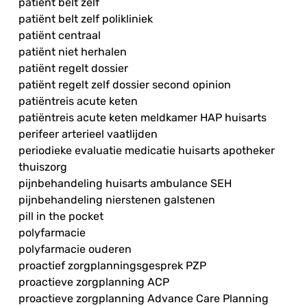
patiënt belt zelf
patiënt belt zelf polikliniek
patiënt centraal
patiënt niet herhalen
patiënt regelt dossier
patiënt regelt zelf dossier second opinion
patiëntreis acute keten
patiëntreis acute keten meldkamer HAP huisarts
perifeer arterieel vaatlijden
periodieke evaluatie medicatie huisarts apotheker
thuiszorg
pijnbehandeling huisarts ambulance SEH
pijnbehandeling nierstenen galstenen
pill in the pocket
polyfarmacie
polyfarmacie ouderen
proactief zorgplanningsgesprek PZP
proactieve zorgplanning ACP
proactieve zorgplanning Advance Care Planning