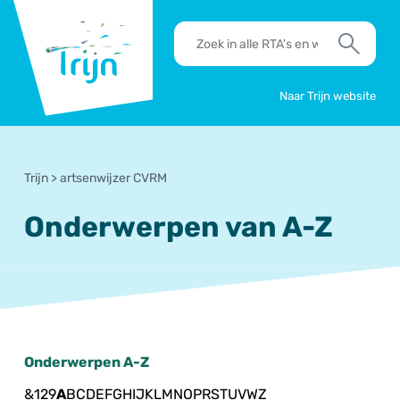
RSO
RTA's
Trijn
en
Zoek
werkafspraken
zoeken
Naar Trijn website
Trijn
>
artsenwijzer CVRM
Onderwerpen van A-Z
Onderwerpen A-Z
&
1
2
9
A
B
C
D
E
F
G
H
I
J
K
L
M
N
O
P
R
S
T
U
V
W
Z