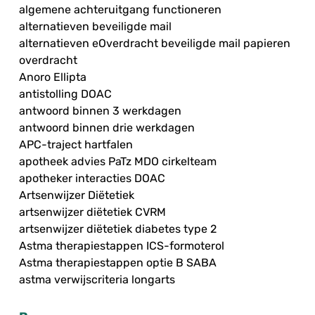
algemene achteruitgang functioneren
alternatieven beveiligde mail
alternatieven eOverdracht beveiligde mail papieren
overdracht
Anoro Ellipta
antistolling DOAC
antwoord binnen 3 werkdagen
antwoord binnen drie werkdagen
APC-traject hartfalen
apotheek advies PaTz MDO cirkelteam
apotheker interacties DOAC
Artsenwijzer Diëtetiek
artsenwijzer diëtetiek CVRM
artsenwijzer diëtetiek diabetes type 2
Astma therapiestappen ICS-formoterol
Astma therapiestappen optie B SABA
astma verwijscriteria longarts