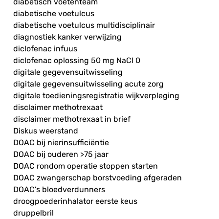
diabetisch voetenteam
diabetische voetulcus
diabetische voetulcus multidisciplinair
diagnostiek kanker verwijzing
diclofenac infuus
diclofenac oplossing 50 mg NaCl 0
digitale gegevensuitwisseling
digitale gegevensuitwisseling acute zorg
digitale toedieningsregistratie wijkverpleging
disclaimer methotrexaat
disclaimer methotrexaat in brief
Diskus weerstand
DOAC bij nierinsufficiëntie
DOAC bij ouderen >75 jaar
DOAC rondom operatie stoppen starten
DOAC zwangerschap borstvoeding afgeraden
DOAC’s bloedverdunners
droogpoederinhalator eerste keus
druppelbril