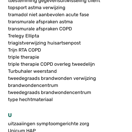
toestemming gegevensuitwisseling cliënt
topsport astma verwijzing
tramadol niet aanbevolen acute fase
transmurale afspraken astma
transmurale afspraken COPD
Trelegy Ellipta
triagistverwijzing huisartsenpost
Trijn RTA COPD
triple therapie
triple therapie COPD overleg tweedelijn
Turbuhaler weerstand
tweedegraads brandwonden verwijzing
brandwondencentrum
tweedegraads brandwondencentrum
type hechtmateriaal
U
uitzaaiingen symptoomgerichte zorg
Unicum HAP