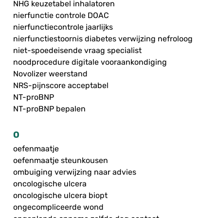
NHG keuzetabel inhalatoren
nierfunctie controle DOAC
nierfunctiecontrole jaarlijks
nierfunctiestoornis diabetes verwijzing nefroloog
niet-spoedeisende vraag specialist
noodprocedure digitale vooraankondiging
Novolizer weerstand
NRS-pijnscore acceptabel
NT-proBNP
NT-proBNP bepalen
O
oefenmaatje
oefenmaatje steunkousen
ombuiging verwijzing naar advies
oncologische ulcera
oncologische ulcera biopt
ongecompliceerde wond