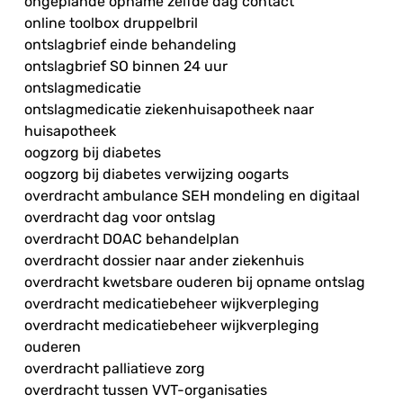
ongeplande opname zelfde dag contact
online toolbox druppelbril
ontslagbrief einde behandeling
ontslagbrief SO binnen 24 uur
ontslagmedicatie
ontslagmedicatie ziekenhuisapotheek naar
huisapotheek
oogzorg bij diabetes
oogzorg bij diabetes verwijzing oogarts
overdracht ambulance SEH mondeling en digitaal
overdracht dag voor ontslag
overdracht DOAC behandelplan
overdracht dossier naar ander ziekenhuis
overdracht kwetsbare ouderen bij opname ontslag
overdracht medicatiebeheer wijkverpleging
overdracht medicatiebeheer wijkverpleging
ouderen
overdracht palliatieve zorg
overdracht tussen VVT-organisaties