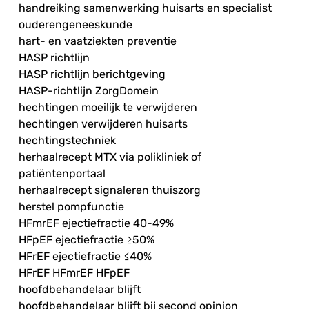
handreiking samenwerking huisarts en specialist
ouderengeneeskunde
hart- en vaatziekten preventie
HASP richtlijn
HASP richtlijn berichtgeving
HASP-richtlijn ZorgDomein
hechtingen moeilijk te verwijderen
hechtingen verwijderen huisarts
hechtingstechniek
herhaalrecept MTX via polikliniek of
patiëntenportaal
herhaalrecept signaleren thuiszorg
herstel pompfunctie
HFmrEF ejectiefractie 40-49%
HFpEF ejectiefractie ≥50%
HFrEF ejectiefractie ≤40%
HFrEF HFmrEF HFpEF
hoofdbehandelaar blijft
hoofdbehandelaar blijft bij second opinion