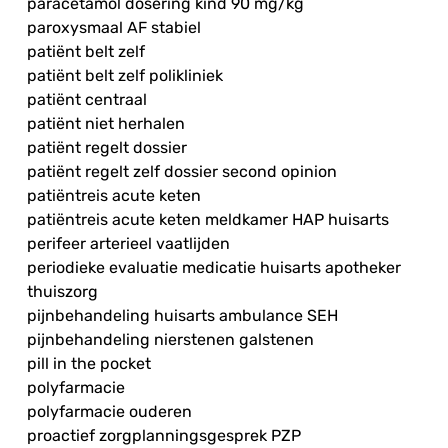
paracetamol dosering kind 90 mg/kg
paroxysmaal AF stabiel
patiënt belt zelf
patiënt belt zelf polikliniek
patiënt centraal
patiënt niet herhalen
patiënt regelt dossier
patiënt regelt zelf dossier second opinion
patiëntreis acute keten
patiëntreis acute keten meldkamer HAP huisarts
perifeer arterieel vaatlijden
periodieke evaluatie medicatie huisarts apotheker
thuiszorg
pijnbehandeling huisarts ambulance SEH
pijnbehandeling nierstenen galstenen
pill in the pocket
polyfarmacie
polyfarmacie ouderen
proactief zorgplanningsgesprek PZP