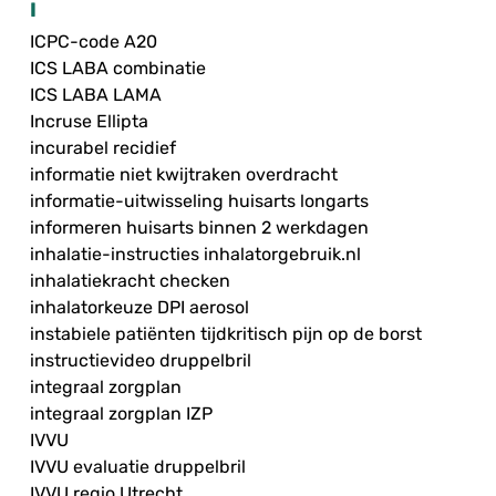
I
ICPC-code A20
ICS LABA combinatie
ICS LABA LAMA
Incruse Ellipta
incurabel recidief
informatie niet kwijtraken overdracht
informatie-uitwisseling huisarts longarts
informeren huisarts binnen 2 werkdagen
inhalatie-instructies inhalatorgebruik.nl
inhalatiekracht checken
inhalatorkeuze DPI aerosol
instabiele patiënten tijdkritisch pijn op de borst
instructievideo druppelbril
integraal zorgplan
integraal zorgplan IZP
IVVU
IVVU evaluatie druppelbril
IVVU regio Utrecht