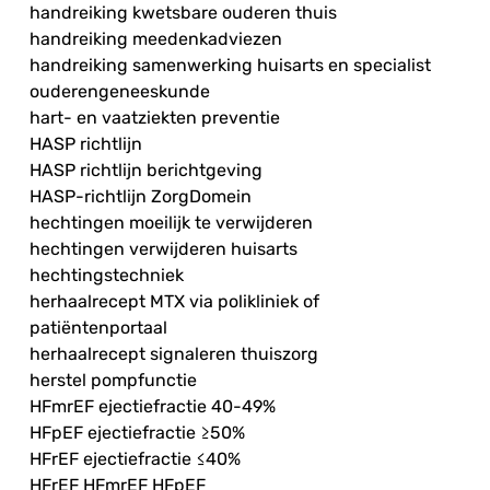
handreiking kwetsbare ouderen thuis
handreiking meedenkadviezen
handreiking samenwerking huisarts en specialist
ouderengeneeskunde
hart- en vaatziekten preventie
HASP richtlijn
HASP richtlijn berichtgeving
HASP-richtlijn ZorgDomein
hechtingen moeilijk te verwijderen
hechtingen verwijderen huisarts
hechtingstechniek
herhaalrecept MTX via polikliniek of
patiëntenportaal
herhaalrecept signaleren thuiszorg
herstel pompfunctie
HFmrEF ejectiefractie 40-49%
HFpEF ejectiefractie ≥50%
HFrEF ejectiefractie ≤40%
HFrEF HFmrEF HFpEF