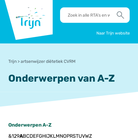
RSO
RTA's
Trijn
en
Zoek
werkafspraken
zoeken
Naar Trijn website
Trijn
>
artsenwijzer diëtetiek CVRM
Onderwerpen van A-Z
Onderwerpen A-Z
&
1
2
9
A
B
C
D
E
F
G
H
I
J
K
L
M
N
O
P
R
S
T
U
V
W
Z