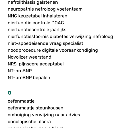
nefrolithiasis galstenen
neuropathie nefroloog voetenteam
NHG keuzetabel inhalatoren
nierfunctie controle DOAC
nierfunctiecontrole jaarlijks
nierfunctiestoornis diabetes verwijzing nefroloog
niet-spoedeisende vraag specialist
noodprocedure digitale vooraankondiging
Novolizer weerstand
NRS-pijnscore acceptabel
NT-proBNP
NT-proBNP bepalen
O
oefenmaatje
oefenmaatje steunkousen
ombuiging verwijzing naar advies
oncologische ulcera