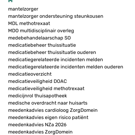
M
mantelzorger
mantelzorger ondersteuning steunkousen
MDL methotrexaat
MDO multidisciplinair overleg
medebehandelaarschap SO
medicatiebeheer thuissituatie
medicatiebeheer thuissituatie ouderen
medicatiegerelateerde incidenten melden
medicatiegerelateerde incidenten melden ouderen
medicatieoverzicht
medicatieveiligheid DOAC
medicatieveiligheid methotrexaat
medicijnrol thuisapotheek
medische overdracht naar huisarts
meedenkadvies cardioloog ZorgDomein
meedenkadvies eigen risico patiënt
meedenkadvies NZa 2026
meedenkadvies ZorgDomein