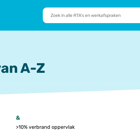
RTA's
en
sbrief
Leden
werkafspraken
zoeken
 we doen
De transformatie
RTA’s
an A-Z
&
>10% verbrand oppervlak