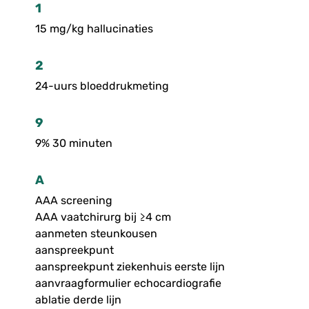
1
15 mg/kg hallucinaties
2
24-uurs bloeddrukmeting
9
9% 30 minuten
A
AAA screening
AAA vaatchirurg bij ≥4 cm
aanmeten steunkousen
aanspreekpunt
aanspreekpunt ziekenhuis eerste lijn
aanvraagformulier echocardiografie
ablatie derde lijn