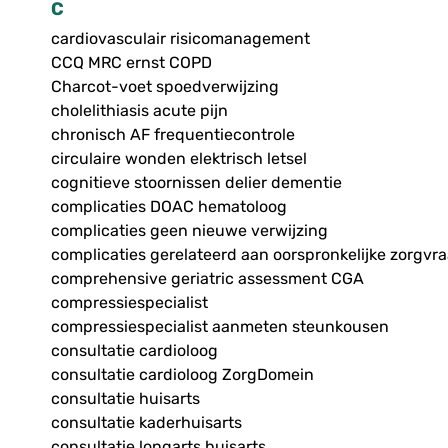
C
cardiovasculair risicomanagement
CCQ MRC ernst COPD
Charcot-voet spoedverwijzing
cholelithiasis acute pijn
chronisch AF frequentiecontrole
circulaire wonden elektrisch letsel
cognitieve stoornissen delier dementie
complicaties DOAC hematoloog
complicaties geen nieuwe verwijzing
complicaties gerelateerd aan oorspronkelijke zorgvr
comprehensive geriatric assessment CGA
compressiespecialist
compressiespecialist aanmeten steunkousen
consultatie cardioloog
consultatie cardioloog ZorgDomein
consultatie huisarts
consultatie kaderhuisarts
consultatie longarts huisarts