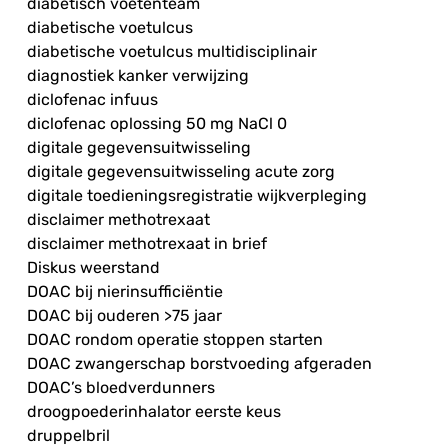
diabetisch voetenteam
diabetische voetulcus
diabetische voetulcus multidisciplinair
diagnostiek kanker verwijzing
diclofenac infuus
diclofenac oplossing 50 mg NaCl 0
digitale gegevensuitwisseling
digitale gegevensuitwisseling acute zorg
digitale toedieningsregistratie wijkverpleging
disclaimer methotrexaat
disclaimer methotrexaat in brief
Diskus weerstand
DOAC bij nierinsufficiëntie
DOAC bij ouderen >75 jaar
DOAC rondom operatie stoppen starten
DOAC zwangerschap borstvoeding afgeraden
DOAC’s bloedverdunners
droogpoederinhalator eerste keus
druppelbril