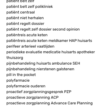
patiënt belt zelf
patiënt belt zelf polikliniek
patiënt centraal
patiënt niet herhalen
patiënt regelt dossier
patiënt regelt zelf dossier second opinion
patiëntreis acute keten
patiëntreis acute keten meldkamer HAP huisarts
perifeer arterieel vaatlijden
periodieke evaluatie medicatie huisarts apotheker
thuiszorg
pijnbehandeling huisarts ambulance SEH
pijnbehandeling nierstenen galstenen
pill in the pocket
polyfarmacie
polyfarmacie ouderen
proactief zorgplanningsgesprek PZP
proactieve zorgplanning ACP
proactieve zorgplanning Advance Care Planning