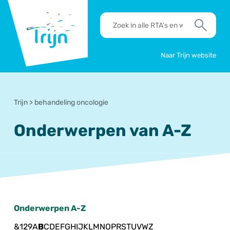
RSO
RTA's
Trijn
en
Zoek
werkafspraken
zoeken
Naar Trijn website
Trijn
>
behandeling oncologie
Onderwerpen van A-Z
Onderwerpen A-Z
&
1
2
9
A
B
C
D
E
F
G
H
I
J
K
L
M
N
O
P
R
S
T
U
V
W
Z