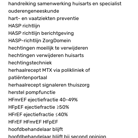
handreiking samenwerking huisarts en specialist
ouderengeneeskunde
hart- en vaatziekten preventie
HASP richtlijn
HASP richtlijn berichtgeving
HASP-richtlijn ZorgDomein
hechtingen moeilijk te verwijderen
hechtingen verwijderen huisarts
hechtingstechniek
herhaalrecept MTX via polikliniek of
patiëntenportaal
herhaalrecept signaleren thuiszorg
herstel pompfunctie
HFmrEF ejectiefractie 40-49%
HFpEF ejectiefractie ≥50%
HFrEF ejectiefractie ≤40%
HFrEF HFmrEF HFpEF
hoofdbehandelaar blijft
hoofdbehandelaar blijft bij second opinion