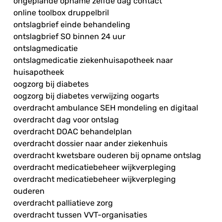
ongeplande opname zelfde dag contact
online toolbox druppelbril
ontslagbrief einde behandeling
ontslagbrief SO binnen 24 uur
ontslagmedicatie
ontslagmedicatie ziekenhuisapotheek naar
huisapotheek
oogzorg bij diabetes
oogzorg bij diabetes verwijzing oogarts
overdracht ambulance SEH mondeling en digitaal
overdracht dag voor ontslag
overdracht DOAC behandelplan
overdracht dossier naar ander ziekenhuis
overdracht kwetsbare ouderen bij opname ontslag
overdracht medicatiebeheer wijkverpleging
overdracht medicatiebeheer wijkverpleging
ouderen
overdracht palliatieve zorg
overdracht tussen VVT-organisaties