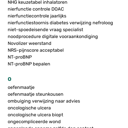
NHG keuzetabel inhalatoren
nierfunctie controle DOAC
nierfunctiecontrole jaarlijks
nierfunctiestoornis diabetes verwijzing nefroloog
niet-spoedeisende vraag specialist
noodprocedure digitale vooraankondiging
Novolizer weerstand
NRS-pijnscore acceptabel
NT-proBNP
NT-proBNP bepalen
O
oefenmaatje
oefenmaatje steunkousen
ombuiging verwijzing naar advies
oncologische ulcera
oncologische ulcera biopt
ongecompliceerde wond