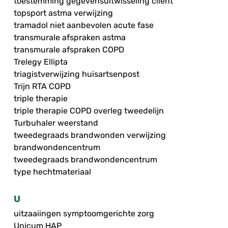
toestemming gegevensuitwisseling cliënt
topsport astma verwijzing
tramadol niet aanbevolen acute fase
transmurale afspraken astma
transmurale afspraken COPD
Trelegy Ellipta
triagistverwijzing huisartsenpost
Trijn RTA COPD
triple therapie
triple therapie COPD overleg tweedelijn
Turbuhaler weerstand
tweedegraads brandwonden verwijzing
brandwondencentrum
tweedegraads brandwondencentrum
type hechtmateriaal
U
uitzaaiingen symptoomgerichte zorg
Unicum HAP