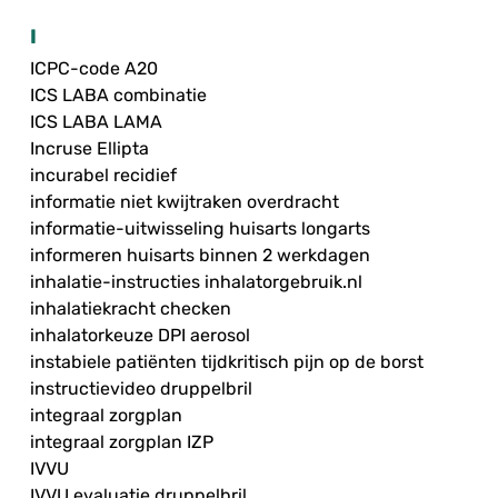
I
ICPC-code A20
ICS LABA combinatie
ICS LABA LAMA
Incruse Ellipta
incurabel recidief
informatie niet kwijtraken overdracht
informatie-uitwisseling huisarts longarts
informeren huisarts binnen 2 werkdagen
inhalatie-instructies inhalatorgebruik.nl
inhalatiekracht checken
inhalatorkeuze DPI aerosol
instabiele patiënten tijdkritisch pijn op de borst
instructievideo druppelbril
integraal zorgplan
integraal zorgplan IZP
IVVU
IVVU evaluatie druppelbril