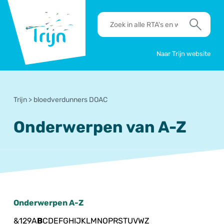
RSO
RTA's
Trijn
en
Zoek
werkafspraken
zoeken
Naar Trijn website
Trijn
>
bloedverdunners DOAC
Onderwerpen van A-Z
Onderwerpen A-Z
&
1
2
9
A
B
C
D
E
F
G
H
I
J
K
L
M
N
O
P
R
S
T
U
V
W
Z