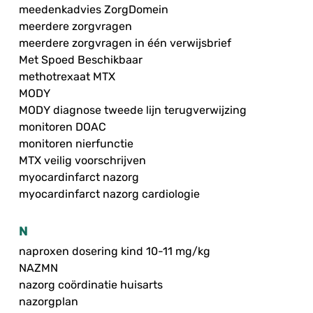
meedenkadvies ZorgDomein
meerdere zorgvragen
meerdere zorgvragen in één verwijsbrief
Met Spoed Beschikbaar
methotrexaat MTX
MODY
MODY diagnose tweede lijn terugverwijzing
monitoren DOAC
monitoren nierfunctie
MTX veilig voorschrijven
myocardinfarct nazorg
myocardinfarct nazorg cardiologie
N
naproxen dosering kind 10-11 mg/kg
NAZMN
nazorg coördinatie huisarts
nazorgplan