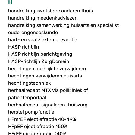
H
handreiking kwetsbare ouderen thuis
handreiking meedenkadviezen
handreiking samenwerking huisarts en specialist
ouderengeneeskunde
hart- en vaatziekten preventie
HASP richtlijn
HASP richtlijn berichtgeving
HASP-richtlijn ZorgDomein
hechtingen moeilijk te verwijderen
hechtingen verwijderen huisarts
hechtingstechniek
herhaalrecept MTX via polikliniek of
patiëntenportaal
herhaalrecept signaleren thuiszorg
herstel pompfunctie
HFmrEF ejectiefractie 40-49%
HFpEF ejectiefractie ≥50%
HFrEF ejectiefractie ≤40%