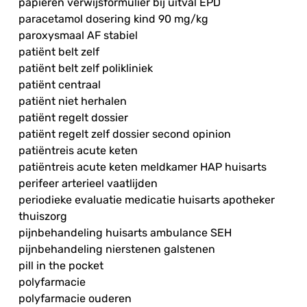
papieren verwijsformulier bij uitval EPD
paracetamol dosering kind 90 mg/kg
paroxysmaal AF stabiel
patiënt belt zelf
patiënt belt zelf polikliniek
patiënt centraal
patiënt niet herhalen
patiënt regelt dossier
patiënt regelt zelf dossier second opinion
patiëntreis acute keten
patiëntreis acute keten meldkamer HAP huisarts
perifeer arterieel vaatlijden
periodieke evaluatie medicatie huisarts apotheker
thuiszorg
pijnbehandeling huisarts ambulance SEH
pijnbehandeling nierstenen galstenen
pill in the pocket
polyfarmacie
polyfarmacie ouderen