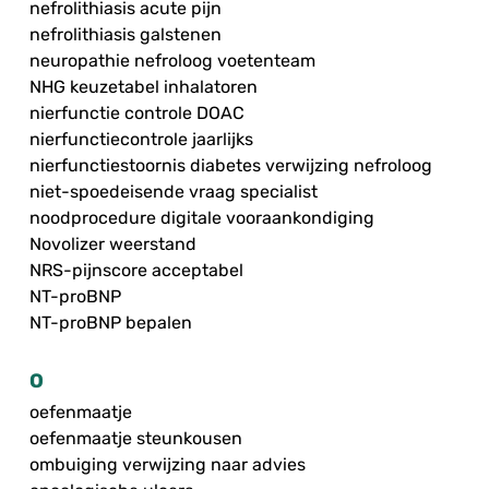
nefrolithiasis acute pijn
nefrolithiasis galstenen
neuropathie nefroloog voetenteam
NHG keuzetabel inhalatoren
nierfunctie controle DOAC
nierfunctiecontrole jaarlijks
nierfunctiestoornis diabetes verwijzing nefroloog
niet-spoedeisende vraag specialist
noodprocedure digitale vooraankondiging
Novolizer weerstand
NRS-pijnscore acceptabel
NT-proBNP
NT-proBNP bepalen
O
oefenmaatje
oefenmaatje steunkousen
ombuiging verwijzing naar advies