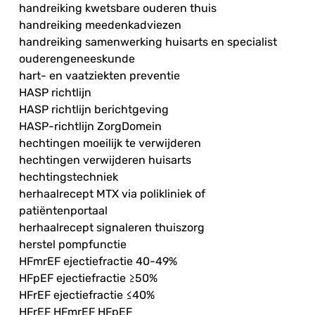
handreiking kwetsbare ouderen thuis
handreiking meedenkadviezen
handreiking samenwerking huisarts en specialist
ouderengeneeskunde
hart- en vaatziekten preventie
HASP richtlijn
HASP richtlijn berichtgeving
HASP-richtlijn ZorgDomein
hechtingen moeilijk te verwijderen
hechtingen verwijderen huisarts
hechtingstechniek
herhaalrecept MTX via polikliniek of
patiëntenportaal
herhaalrecept signaleren thuiszorg
herstel pompfunctie
HFmrEF ejectiefractie 40-49%
HFpEF ejectiefractie ≥50%
HFrEF ejectiefractie ≤40%
HFrEF HFmrEF HFpEF