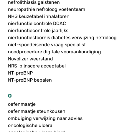
nefrolithiasis galstenen
neuropathie nefroloog voetenteam
NHG keuzetabel inhalatoren
nierfunctie controle DOAC
nierfunctiecontrole jaarlijks
nierfunctiestoornis diabetes verwijzing nefroloog
niet-spoedeisende vraag specialist
noodprocedure digitale vooraankondiging
Novolizer weerstand
NRS-pijnscore acceptabel
NT-proBNP
NT-proBNP bepalen
O
oefenmaatje
oefenmaatje steunkousen
ombuiging verwijzing naar advies
oncologische ulcera