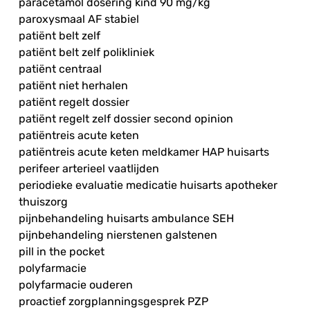
paracetamol dosering kind 90 mg/kg
paroxysmaal AF stabiel
patiënt belt zelf
patiënt belt zelf polikliniek
patiënt centraal
patiënt niet herhalen
patiënt regelt dossier
patiënt regelt zelf dossier second opinion
patiëntreis acute keten
patiëntreis acute keten meldkamer HAP huisarts
perifeer arterieel vaatlijden
periodieke evaluatie medicatie huisarts apotheker
thuiszorg
pijnbehandeling huisarts ambulance SEH
pijnbehandeling nierstenen galstenen
pill in the pocket
polyfarmacie
polyfarmacie ouderen
proactief zorgplanningsgesprek PZP