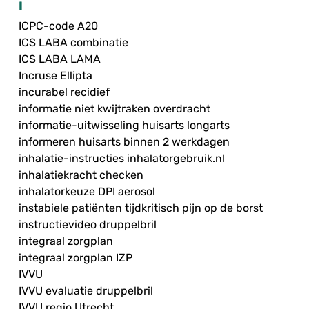
I
ICPC-code A20
ICS LABA combinatie
ICS LABA LAMA
Incruse Ellipta
incurabel recidief
informatie niet kwijtraken overdracht
informatie-uitwisseling huisarts longarts
informeren huisarts binnen 2 werkdagen
inhalatie-instructies inhalatorgebruik.nl
inhalatiekracht checken
inhalatorkeuze DPI aerosol
instabiele patiënten tijdkritisch pijn op de borst
instructievideo druppelbril
integraal zorgplan
integraal zorgplan IZP
IVVU
IVVU evaluatie druppelbril
IVVU regio Utrecht