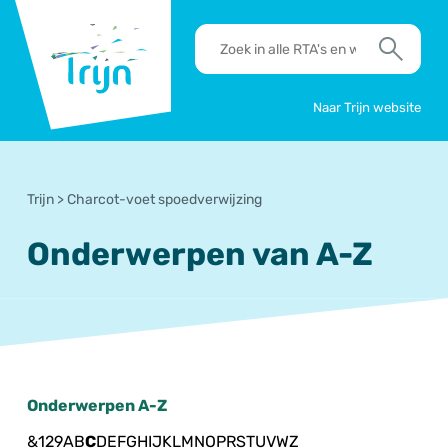
RSO
RTA's
Trijn
en
Zoek
werkafspraken
zoeken
Naar Trijn website
Trijn
>
Charcot-voet spoedverwijzing
Onderwerpen van A-Z
Onderwerpen A-Z
&
1
2
9
A
B
C
D
E
F
G
H
I
J
K
L
M
N
O
P
R
S
T
U
V
W
Z