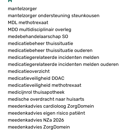
M
mantelzorger
mantelzorger ondersteuning steunkousen
MDL methotrexaat
MDO multidisciplinair overleg
medebehandelaarschap SO
medicatiebeheer thuissituatie
medicatiebeheer thuissituatie ouderen
medicatiegerelateerde incidenten melden
medicatiegerelateerde incidenten melden ouderen
medicatieoverzicht
medicatieveiligheid DOAC
medicatieveiligheid methotrexaat
medicijnrol thuisapotheek
medische overdracht naar huisarts
meedenkadvies cardioloog ZorgDomein
meedenkadvies eigen risico patiënt
meedenkadvies NZa 2026
meedenkadvies ZorgDomein