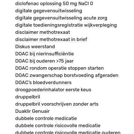
diclofenac oplossing 50 mg NaCl 0
digitale gegevensuitwisseling
digitale gegevensuitwisseling acute zorg
digitale toedieningsregistratie wijkverpleging
disclaimer methotrexaat
disclaimer methotrexaat in brief
Diskus weerstand
DOAC bij nierinsufficiëntie
DOAC bij ouderen >75 jaar
DOAC rondom operatie stoppen starten
DOAC zwangerschap borstvoeding afgeraden
DOAC’s bloedverdunners
droogpoederinhalator eerste keus
druppelbril
druppelbril voorschrijven zonder arts
Duaklir Genuair
dubbele controle medicatie
dubbele controle risicovolle medicatie
dubbele controle risicovolle medicatie ouderen