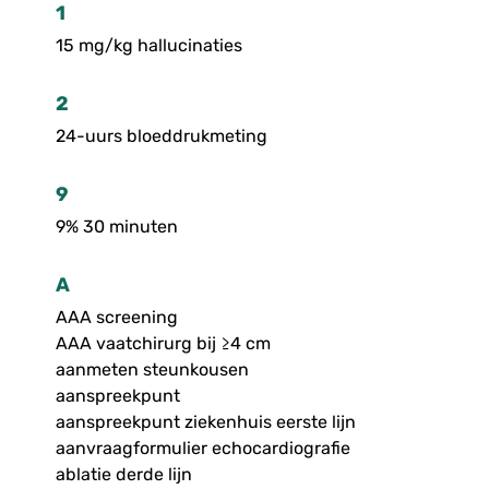
1
15 mg/kg hallucinaties
2
24-uurs bloeddrukmeting
9
9% 30 minuten
A
AAA screening
AAA vaatchirurg bij ≥4 cm
aanmeten steunkousen
aanspreekpunt
aanspreekpunt ziekenhuis eerste lijn
aanvraagformulier echocardiografie
ablatie derde lijn