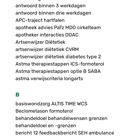
antwoord binnen 3 werkdagen
antwoord binnen drie werkdagen
APC-traject hartfalen
apotheek advies PaTz MDO cirkelteam
apotheker interacties DOAC
Artsenwijzer Diëtetiek
artsenwijzer diëtetiek CVRM
artsenwijzer diëtetiek diabetes type 2
Astma therapiestappen ICS-formoterol
Astma therapiestappen optie B SABA
astma verwijscriteria longarts
B
basiswondzorg ALTIS TIME WCS
Beclometason formoterol
behandeldoel behandelwensen grenzen
behandeldoel en -grenzen
bericht 12 feedbackbericht SEH ambulance