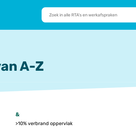
RTA's
en
sbrief
Leden
werkafspraken
zoeken
 we doen
De transformatie
RTA’s
an A-Z
&
>10% verbrand oppervlak