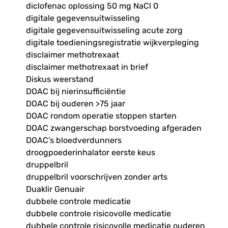
diclofenac oplossing 50 mg NaCl 0
digitale gegevensuitwisseling
digitale gegevensuitwisseling acute zorg
digitale toedieningsregistratie wijkverpleging
disclaimer methotrexaat
disclaimer methotrexaat in brief
Diskus weerstand
DOAC bij nierinsufficiëntie
DOAC bij ouderen >75 jaar
DOAC rondom operatie stoppen starten
DOAC zwangerschap borstvoeding afgeraden
DOAC’s bloedverdunners
droogpoederinhalator eerste keus
druppelbril
druppelbril voorschrijven zonder arts
Duaklir Genuair
dubbele controle medicatie
dubbele controle risicovolle medicatie
dubbele controle risicovolle medicatie ouderen