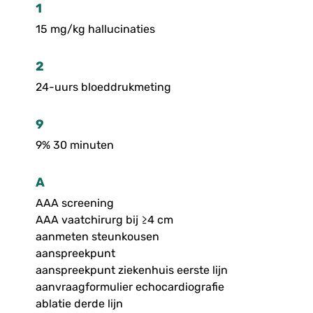
1
15 mg/kg hallucinaties
2
24-uurs bloeddrukmeting
9
9% 30 minuten
A
AAA screening
AAA vaatchirurg bij ≥4 cm
aanmeten steunkousen
aanspreekpunt
aanspreekpunt ziekenhuis eerste lijn
aanvraagformulier echocardiografie
ablatie derde lijn