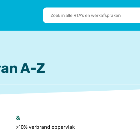
RTA's
en
sbrief
Leden
werkafspraken
zoeken
 we doen
De transformatie
RTA’s
n
an A-Z
&
>10% verbrand oppervlak