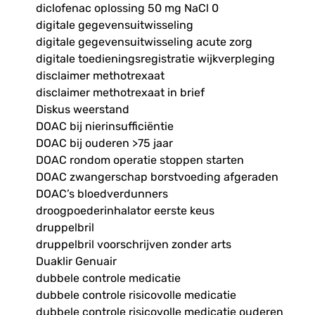
diclofenac oplossing 50 mg NaCl 0
digitale gegevensuitwisseling
digitale gegevensuitwisseling acute zorg
digitale toedieningsregistratie wijkverpleging
disclaimer methotrexaat
disclaimer methotrexaat in brief
Diskus weerstand
DOAC bij nierinsufficiëntie
DOAC bij ouderen >75 jaar
DOAC rondom operatie stoppen starten
DOAC zwangerschap borstvoeding afgeraden
DOAC’s bloedverdunners
droogpoederinhalator eerste keus
druppelbril
druppelbril voorschrijven zonder arts
Duaklir Genuair
dubbele controle medicatie
dubbele controle risicovolle medicatie
dubbele controle risicovolle medicatie ouderen