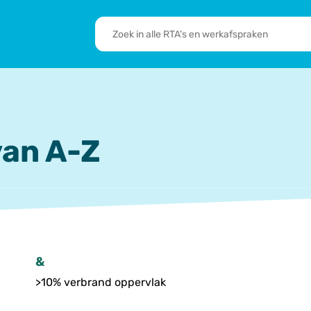
RTA's
en
sbrief
Leden
werkafspraken
zoeken
 we doen
De transformatie
RTA’s
an A-Z
&
>10% verbrand oppervlak