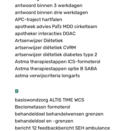
antwoord binnen 3 werkdagen
antwoord binnen drie werkdagen
APC-traject hartfalen
apotheek advies PaTz MDO cirkelteam
apotheker interacties DOAC
Artsenwijzer Diëtetiek
artsenwijzer diëtetiek CVRM
artsenwijzer diëtetiek diabetes type 2
Astma therapiestappen ICS-formoterol
Astma therapiestappen optie B SABA
astma verwijscriteria longarts
B
basiswondzorg ALTIS TIME WCS
Beclometason formoterol
behandeldoel behandelwensen grenzen
behandeldoel en -grenzen
bericht 12 feedbackbericht SEH ambulance