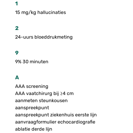
1
15 mg/kg hallucinaties
2
24-uurs bloeddrukmeting
9
9% 30 minuten
A
AAA screening
AAA vaatchirurg bij ≥4 cm
aanmeten steunkousen
aanspreekpunt
aanspreekpunt ziekenhuis eerste lijn
aanvraagformulier echocardiografie
ablatie derde lijn