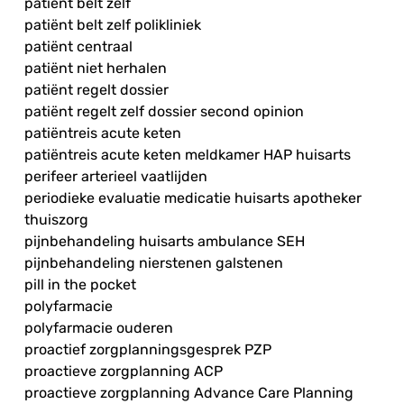
patiënt belt zelf
patiënt belt zelf polikliniek
patiënt centraal
patiënt niet herhalen
patiënt regelt dossier
patiënt regelt zelf dossier second opinion
patiëntreis acute keten
patiëntreis acute keten meldkamer HAP huisarts
perifeer arterieel vaatlijden
periodieke evaluatie medicatie huisarts apotheker
thuiszorg
pijnbehandeling huisarts ambulance SEH
pijnbehandeling nierstenen galstenen
pill in the pocket
polyfarmacie
polyfarmacie ouderen
proactief zorgplanningsgesprek PZP
proactieve zorgplanning ACP
proactieve zorgplanning Advance Care Planning