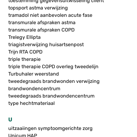
toestemming gegevensuitwisseling cliënt
topsport astma verwijzing
tramadol niet aanbevolen acute fase
transmurale afspraken astma
transmurale afspraken COPD
Trelegy Ellipta
triagistverwijzing huisartsenpost
Trijn RTA COPD
triple therapie
triple therapie COPD overleg tweedelijn
Turbuhaler weerstand
tweedegraads brandwonden verwijzing
brandwondencentrum
tweedegraads brandwondencentrum
type hechtmateriaal
U
uitzaaiingen symptoomgerichte zorg
Unicum HAP