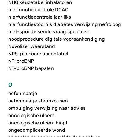
NHG keuzetabel inhalatoren
nierfunctie controle DOAC
nierfunctiecontrole jaarlijks
nierfunctiestoornis diabetes verwijzing nefroloog
niet-spoedeisende vraag specialist
noodprocedure digitale vooraankondiging
Novolizer weerstand
NRS-pijnscore acceptabel
NT-proBNP
NT-proBNP bepalen
O
oefenmaatje
oefenmaatje steunkousen
ombuiging verwijzing naar advies
oncologische ulcera
oncologische ulcera biopt
ongecompliceerde wond