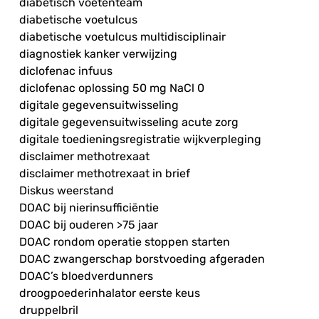
diabetisch voetenteam
diabetische voetulcus
diabetische voetulcus multidisciplinair
diagnostiek kanker verwijzing
diclofenac infuus
diclofenac oplossing 50 mg NaCl 0
digitale gegevensuitwisseling
digitale gegevensuitwisseling acute zorg
digitale toedieningsregistratie wijkverpleging
disclaimer methotrexaat
disclaimer methotrexaat in brief
Diskus weerstand
DOAC bij nierinsufficiëntie
DOAC bij ouderen >75 jaar
DOAC rondom operatie stoppen starten
DOAC zwangerschap borstvoeding afgeraden
DOAC’s bloedverdunners
droogpoederinhalator eerste keus
druppelbril