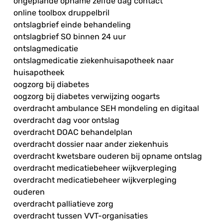
ongeplande opname zelfde dag contact
online toolbox druppelbril
ontslagbrief einde behandeling
ontslagbrief SO binnen 24 uur
ontslagmedicatie
ontslagmedicatie ziekenhuisapotheek naar
huisapotheek
oogzorg bij diabetes
oogzorg bij diabetes verwijzing oogarts
overdracht ambulance SEH mondeling en digitaal
overdracht dag voor ontslag
overdracht DOAC behandelplan
overdracht dossier naar ander ziekenhuis
overdracht kwetsbare ouderen bij opname ontslag
overdracht medicatiebeheer wijkverpleging
overdracht medicatiebeheer wijkverpleging
ouderen
overdracht palliatieve zorg
overdracht tussen VVT-organisaties