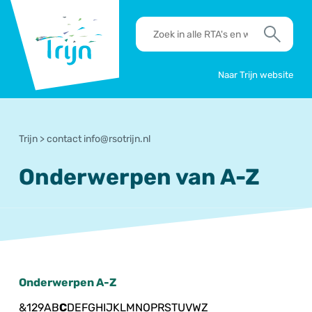
RSO
RTA's
Trijn
en
Zoek
werkafspraken
zoeken
Naar Trijn website
Trijn
>
contact info@rsotrijn.nl
Onderwerpen van A-Z
Onderwerpen A-Z
&
1
2
9
A
B
C
D
E
F
G
H
I
J
K
L
M
N
O
P
R
S
T
U
V
W
Z