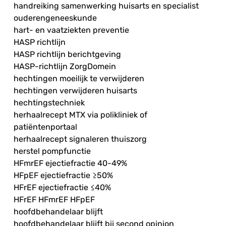
handreiking samenwerking huisarts en specialist
ouderengeneeskunde
hart- en vaatziekten preventie
HASP richtlijn
HASP richtlijn berichtgeving
HASP-richtlijn ZorgDomein
hechtingen moeilijk te verwijderen
hechtingen verwijderen huisarts
hechtingstechniek
herhaalrecept MTX via polikliniek of
patiëntenportaal
herhaalrecept signaleren thuiszorg
herstel pompfunctie
HFmrEF ejectiefractie 40-49%
HFpEF ejectiefractie ≥50%
HFrEF ejectiefractie ≤40%
HFrEF HFmrEF HFpEF
hoofdbehandelaar blijft
hoofdbehandelaar blijft bij second opinion