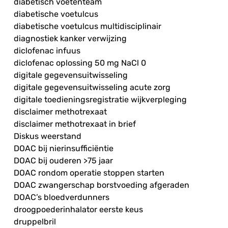
diabetisch voetenteam
diabetische voetulcus
diabetische voetulcus multidisciplinair
diagnostiek kanker verwijzing
diclofenac infuus
diclofenac oplossing 50 mg NaCl 0
digitale gegevensuitwisseling
digitale gegevensuitwisseling acute zorg
digitale toedieningsregistratie wijkverpleging
disclaimer methotrexaat
disclaimer methotrexaat in brief
Diskus weerstand
DOAC bij nierinsufficiëntie
DOAC bij ouderen >75 jaar
DOAC rondom operatie stoppen starten
DOAC zwangerschap borstvoeding afgeraden
DOAC’s bloedverdunners
droogpoederinhalator eerste keus
druppelbril