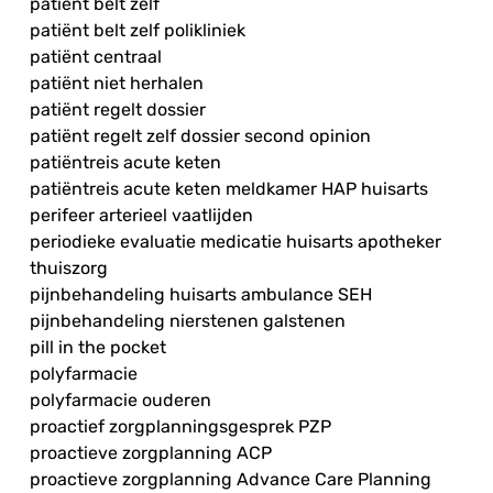
patiënt belt zelf
patiënt belt zelf polikliniek
patiënt centraal
patiënt niet herhalen
patiënt regelt dossier
patiënt regelt zelf dossier second opinion
patiëntreis acute keten
patiëntreis acute keten meldkamer HAP huisarts
perifeer arterieel vaatlijden
periodieke evaluatie medicatie huisarts apotheker
thuiszorg
pijnbehandeling huisarts ambulance SEH
pijnbehandeling nierstenen galstenen
pill in the pocket
polyfarmacie
polyfarmacie ouderen
proactief zorgplanningsgesprek PZP
proactieve zorgplanning ACP
proactieve zorgplanning Advance Care Planning