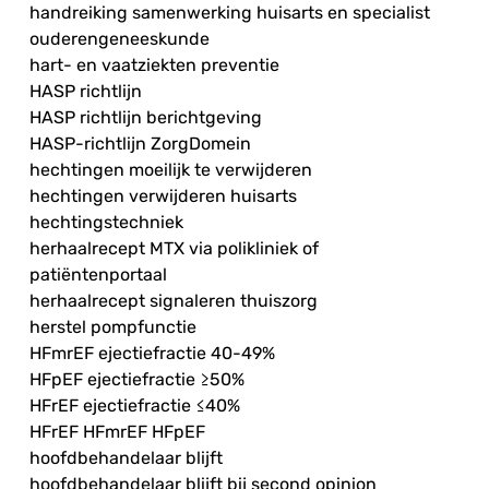
handreiking samenwerking huisarts en specialist
ouderengeneeskunde
hart- en vaatziekten preventie
HASP richtlijn
HASP richtlijn berichtgeving
HASP-richtlijn ZorgDomein
hechtingen moeilijk te verwijderen
hechtingen verwijderen huisarts
hechtingstechniek
herhaalrecept MTX via polikliniek of
patiëntenportaal
herhaalrecept signaleren thuiszorg
herstel pompfunctie
HFmrEF ejectiefractie 40-49%
HFpEF ejectiefractie ≥50%
HFrEF ejectiefractie ≤40%
HFrEF HFmrEF HFpEF
hoofdbehandelaar blijft
hoofdbehandelaar blijft bij second opinion