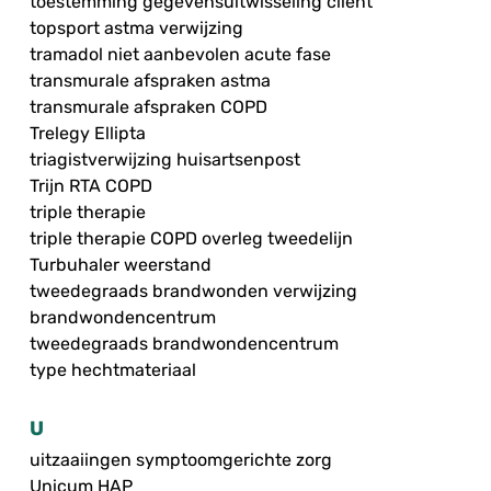
toestemming gegevensuitwisseling cliënt
topsport astma verwijzing
tramadol niet aanbevolen acute fase
transmurale afspraken astma
transmurale afspraken COPD
Trelegy Ellipta
triagistverwijzing huisartsenpost
Trijn RTA COPD
triple therapie
triple therapie COPD overleg tweedelijn
Turbuhaler weerstand
tweedegraads brandwonden verwijzing
brandwondencentrum
tweedegraads brandwondencentrum
type hechtmateriaal
U
uitzaaiingen symptoomgerichte zorg
Unicum HAP