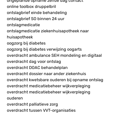
ongeplande opname zelfde dag contact
online toolbox druppelbril
ontslagbrief einde behandeling
ontslagbrief SO binnen 24 uur
ontslagmedicatie
ontslagmedicatie ziekenhuisapotheek naar
huisapotheek
oogzorg bij diabetes
oogzorg bij diabetes verwijzing oogarts
overdracht ambulance SEH mondeling en digitaal
overdracht dag voor ontslag
overdracht DOAC behandelplan
overdracht dossier naar ander ziekenhuis
overdracht kwetsbare ouderen bij opname ontslag
overdracht medicatiebeheer wijkverpleging
overdracht medicatiebeheer wijkverpleging
ouderen
overdracht palliatieve zorg
overdracht tussen VVT-organisaties