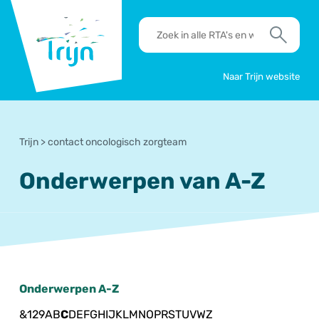
RSO
RTA's
Trijn
en
Zoek
werkafspraken
zoeken
Naar Trijn website
Trijn
>
contact oncologisch zorgteam
Onderwerpen van A-Z
Onderwerpen A-Z
&
1
2
9
A
B
C
D
E
F
G
H
I
J
K
L
M
N
O
P
R
S
T
U
V
W
Z