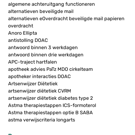
algemene achteruitgang functioneren
alternatieven beveiligde mail
alternatieven eOverdracht beveiligde mail papieren
overdracht
Anoro Ellipta
antistolling DOAC
antwoord binnen 3 werkdagen
antwoord binnen drie werkdagen
APC-traject hartfalen
apotheek advies PaTz MDO cirkelteam
apotheker interacties DOAC
Artsenwijzer Diëtetiek
artsenwijzer diëtetiek CVRM
artsenwijzer diëtetiek diabetes type 2
Astma therapiestappen ICS-formoterol
Astma therapiestappen optie B SABA
astma verwijscriteria longarts