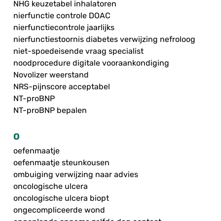
NHG keuzetabel inhalatoren
nierfunctie controle DOAC
nierfunctiecontrole jaarlijks
nierfunctiestoornis diabetes verwijzing nefroloog
niet-spoedeisende vraag specialist
noodprocedure digitale vooraankondiging
Novolizer weerstand
NRS-pijnscore acceptabel
NT-proBNP
NT-proBNP bepalen
O
oefenmaatje
oefenmaatje steunkousen
ombuiging verwijzing naar advies
oncologische ulcera
oncologische ulcera biopt
ongecompliceerde wond