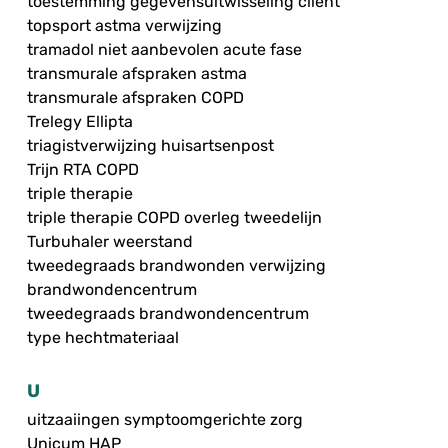
toestemming gegevensuitwisseling cliënt
topsport astma verwijzing
tramadol niet aanbevolen acute fase
transmurale afspraken astma
transmurale afspraken COPD
Trelegy Ellipta
triagistverwijzing huisartsenpost
Trijn RTA COPD
triple therapie
triple therapie COPD overleg tweedelijn
Turbuhaler weerstand
tweedegraads brandwonden verwijzing
brandwondencentrum
tweedegraads brandwondencentrum
type hechtmateriaal
U
uitzaaiingen symptoomgerichte zorg
Unicum HAP