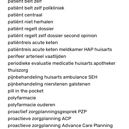
patiënt belt zelf
patiënt belt zelf polikliniek
patiënt centraal
patiënt niet herhalen
patiënt regelt dossier
patiënt regelt zelf dossier second opinion
patiëntreis acute keten
patiëntreis acute keten meldkamer HAP huisarts
perifeer arterieel vaatlijden
periodieke evaluatie medicatie huisarts apotheker
thuiszorg
pijnbehandeling huisarts ambulance SEH
pijnbehandeling nierstenen galstenen
pill in the pocket
polyfarmacie
polyfarmacie ouderen
proactief zorgplanningsgesprek PZP
proactieve zorgplanning ACP
proactieve zorgplanning Advance Care Planning