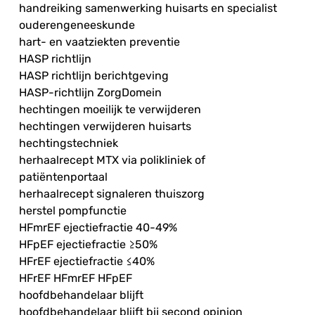
handreiking samenwerking huisarts en specialist
ouderengeneeskunde
hart- en vaatziekten preventie
HASP richtlijn
HASP richtlijn berichtgeving
HASP-richtlijn ZorgDomein
hechtingen moeilijk te verwijderen
hechtingen verwijderen huisarts
hechtingstechniek
herhaalrecept MTX via polikliniek of
patiëntenportaal
herhaalrecept signaleren thuiszorg
herstel pompfunctie
HFmrEF ejectiefractie 40-49%
HFpEF ejectiefractie ≥50%
HFrEF ejectiefractie ≤40%
HFrEF HFmrEF HFpEF
hoofdbehandelaar blijft
hoofdbehandelaar blijft bij second opinion