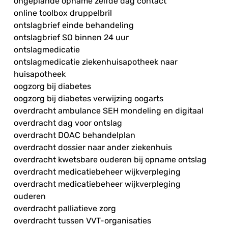
ongeplande opname zelfde dag contact
online toolbox druppelbril
ontslagbrief einde behandeling
ontslagbrief SO binnen 24 uur
ontslagmedicatie
ontslagmedicatie ziekenhuisapotheek naar
huisapotheek
oogzorg bij diabetes
oogzorg bij diabetes verwijzing oogarts
overdracht ambulance SEH mondeling en digitaal
overdracht dag voor ontslag
overdracht DOAC behandelplan
overdracht dossier naar ander ziekenhuis
overdracht kwetsbare ouderen bij opname ontslag
overdracht medicatiebeheer wijkverpleging
overdracht medicatiebeheer wijkverpleging
ouderen
overdracht palliatieve zorg
overdracht tussen VVT-organisaties