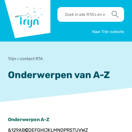
RSO
RTA's
Trijn
en
Zoek
werkafspraken
zoeken
Naar Trijn website
Trijn
>
contact RTA
Onderwerpen van A-Z
Onderwerpen A-Z
&
1
2
9
A
B
C
D
E
F
G
H
I
J
K
L
M
N
O
P
R
S
T
U
V
W
Z