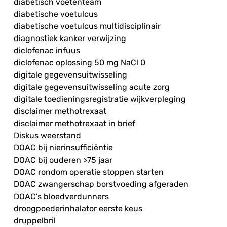
diabetisch voetenteam
diabetische voetulcus
diabetische voetulcus multidisciplinair
diagnostiek kanker verwijzing
diclofenac infuus
diclofenac oplossing 50 mg NaCl 0
digitale gegevensuitwisseling
digitale gegevensuitwisseling acute zorg
digitale toedieningsregistratie wijkverpleging
disclaimer methotrexaat
disclaimer methotrexaat in brief
Diskus weerstand
DOAC bij nierinsufficiëntie
DOAC bij ouderen >75 jaar
DOAC rondom operatie stoppen starten
DOAC zwangerschap borstvoeding afgeraden
DOAC’s bloedverdunners
droogpoederinhalator eerste keus
druppelbril