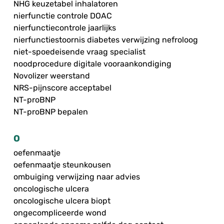
NHG keuzetabel inhalatoren
nierfunctie controle DOAC
nierfunctiecontrole jaarlijks
nierfunctiestoornis diabetes verwijzing nefroloog
niet-spoedeisende vraag specialist
noodprocedure digitale vooraankondiging
Novolizer weerstand
NRS-pijnscore acceptabel
NT-proBNP
NT-proBNP bepalen
O
oefenmaatje
oefenmaatje steunkousen
ombuiging verwijzing naar advies
oncologische ulcera
oncologische ulcera biopt
ongecompliceerde wond