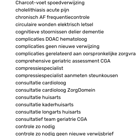
Charcot-voet spoedverwijzing
cholelithiasis acute pijn
chronisch AF frequentiecontrole
circulaire wonden elektrisch letsel
cognitieve stoornissen delier dementie
complicaties DOAC hematoloog
complicaties geen nieuwe verwijzing
complicaties gerelateerd aan oorspronkelijke zorgvr
comprehensive geriatric assessment CGA
compressiespecialist
compressiespecialist aanmeten steunkousen
consultatie cardioloog
consultatie cardioloog ZorgDomein
consultatie huisarts
consultatie kaderhuisarts
consultatie longarts huisarts
consultatief team geriatrie CGA
controle zo nodig
controle zo nodig geen nieuwe verwijsbrief