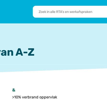
RTA's
en
sbrief
Leden
werkafspraken
zoeken
 we doen
De transformatie
RTA’s
an A-Z
&
>10% verbrand oppervlak