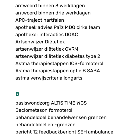
antwoord binnen 3 werkdagen
antwoord binnen drie werkdagen
APC-traject hartfalen
apotheek advies PaTz MDO cirkelteam
apotheker interacties DOAC
Artsenwijzer Diëtetiek
artsenwijzer diëtetiek CVRM
artsenwijzer diëtetiek diabetes type 2
Astma therapiestappen ICS-formoterol
Astma therapiestappen optie B SABA
astma verwijscriteria longarts
B
basiswondzorg ALTIS TIME WCS
Beclometason formoterol
behandeldoel behandelwensen grenzen
behandeldoel en -grenzen
bericht 12 feedbackbericht SEH ambulance