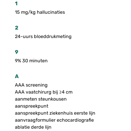
1
15 mg/kg hallucinaties
2
24-uurs bloeddrukmeting
9
9% 30 minuten
A
AAA screening
AAA vaatchirurg bij ≥4 cm
aanmeten steunkousen
aanspreekpunt
aanspreekpunt ziekenhuis eerste lijn
aanvraagformulier echocardiografie
ablatie derde lijn