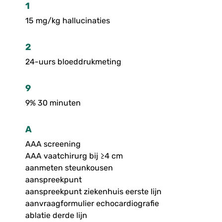
1
15 mg/kg hallucinaties
2
24-uurs bloeddrukmeting
9
9% 30 minuten
A
AAA screening
AAA vaatchirurg bij ≥4 cm
aanmeten steunkousen
aanspreekpunt
aanspreekpunt ziekenhuis eerste lijn
aanvraagformulier echocardiografie
ablatie derde lijn