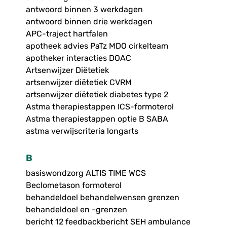
antwoord binnen 3 werkdagen
antwoord binnen drie werkdagen
APC-traject hartfalen
apotheek advies PaTz MDO cirkelteam
apotheker interacties DOAC
Artsenwijzer Diëtetiek
artsenwijzer diëtetiek CVRM
artsenwijzer diëtetiek diabetes type 2
Astma therapiestappen ICS-formoterol
Astma therapiestappen optie B SABA
astma verwijscriteria longarts
B
basiswondzorg ALTIS TIME WCS
Beclometason formoterol
behandeldoel behandelwensen grenzen
behandeldoel en -grenzen
bericht 12 feedbackbericht SEH ambulance