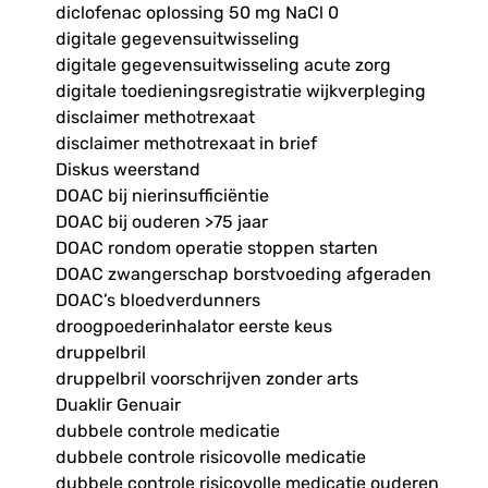
diclofenac oplossing 50 mg NaCl 0
digitale gegevensuitwisseling
digitale gegevensuitwisseling acute zorg
digitale toedieningsregistratie wijkverpleging
disclaimer methotrexaat
disclaimer methotrexaat in brief
Diskus weerstand
DOAC bij nierinsufficiëntie
DOAC bij ouderen >75 jaar
DOAC rondom operatie stoppen starten
DOAC zwangerschap borstvoeding afgeraden
DOAC’s bloedverdunners
droogpoederinhalator eerste keus
druppelbril
druppelbril voorschrijven zonder arts
Duaklir Genuair
dubbele controle medicatie
dubbele controle risicovolle medicatie
dubbele controle risicovolle medicatie ouderen