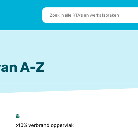
RTA's
en
sbrief
Leden
werkafspraken
zoeken
 we doen
De transformatie
RTA’s
an A-Z
&
>10% verbrand oppervlak