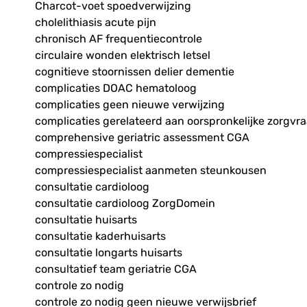
Charcot-voet spoedverwijzing
cholelithiasis acute pijn
chronisch AF frequentiecontrole
circulaire wonden elektrisch letsel
cognitieve stoornissen delier dementie
complicaties DOAC hematoloog
complicaties geen nieuwe verwijzing
complicaties gerelateerd aan oorspronkelijke zorgvr
comprehensive geriatric assessment CGA
compressiespecialist
compressiespecialist aanmeten steunkousen
consultatie cardioloog
consultatie cardioloog ZorgDomein
consultatie huisarts
consultatie kaderhuisarts
consultatie longarts huisarts
consultatief team geriatrie CGA
controle zo nodig
controle zo nodig geen nieuwe verwijsbrief