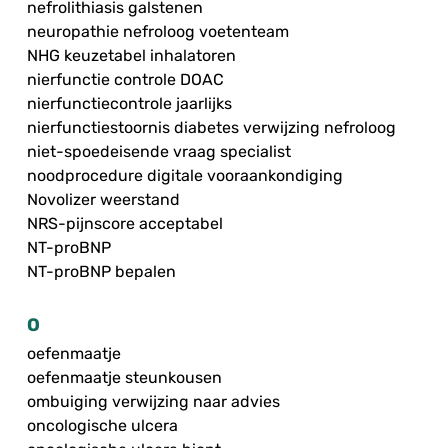
nefrolithiasis galstenen
neuropathie nefroloog voetenteam
NHG keuzetabel inhalatoren
nierfunctie controle DOAC
nierfunctiecontrole jaarlijks
nierfunctiestoornis diabetes verwijzing nefroloog
niet-spoedeisende vraag specialist
noodprocedure digitale vooraankondiging
Novolizer weerstand
NRS-pijnscore acceptabel
NT-proBNP
NT-proBNP bepalen
O
oefenmaatje
oefenmaatje steunkousen
ombuiging verwijzing naar advies
oncologische ulcera