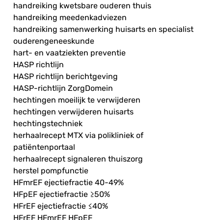
handreiking kwetsbare ouderen thuis
handreiking meedenkadviezen
handreiking samenwerking huisarts en specialist
ouderengeneeskunde
hart- en vaatziekten preventie
HASP richtlijn
HASP richtlijn berichtgeving
HASP-richtlijn ZorgDomein
hechtingen moeilijk te verwijderen
hechtingen verwijderen huisarts
hechtingstechniek
herhaalrecept MTX via polikliniek of
patiëntenportaal
herhaalrecept signaleren thuiszorg
herstel pompfunctie
HFmrEF ejectiefractie 40-49%
HFpEF ejectiefractie ≥50%
HFrEF ejectiefractie ≤40%
HFrEF HFmrEF HFpEF