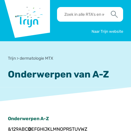
RSO
RTA's
Trijn
en
Zoek
werkafspraken
zoeken
Naar Trijn website
Trijn
>
dermatologie MTX
Onderwerpen van A-Z
Onderwerpen A-Z
&
1
2
9
A
B
C
D
E
F
G
H
I
J
K
L
M
N
O
P
R
S
T
U
V
W
Z