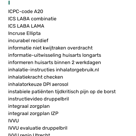
I
ICPC-code A20
ICS LABA combinatie
ICS LABA LAMA
Incruse Ellipta
incurabel recidief
informatie niet kwijtraken overdracht
informatie-uitwisseling huisarts longarts
informeren huisarts binnen 2 werkdagen
inhalatie-instructies inhalatorgebruik.nl
inhalatiekracht checken
inhalatorkeuze DPI aerosol
instabiele patiënten tijdkritisch pijn op de borst
instructievideo druppelbril
integraal zorgplan
integraal zorgplan IZP
IVVU
IVVU evaluatie druppelbril
IVVU regio Utrecht