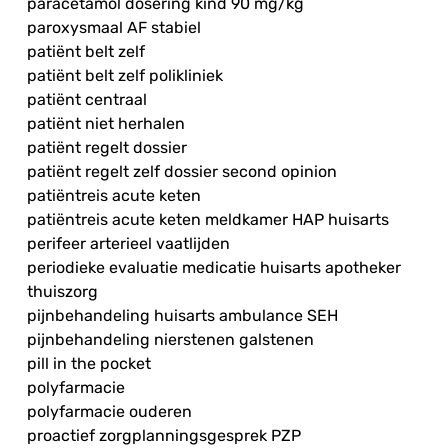
paracetamol dosering kind 90 mg/kg
paroxysmaal AF stabiel
patiënt belt zelf
patiënt belt zelf polikliniek
patiënt centraal
patiënt niet herhalen
patiënt regelt dossier
patiënt regelt zelf dossier second opinion
patiëntreis acute keten
patiëntreis acute keten meldkamer HAP huisarts
perifeer arterieel vaatlijden
periodieke evaluatie medicatie huisarts apotheker
thuiszorg
pijnbehandeling huisarts ambulance SEH
pijnbehandeling nierstenen galstenen
pill in the pocket
polyfarmacie
polyfarmacie ouderen
proactief zorgplanningsgesprek PZP