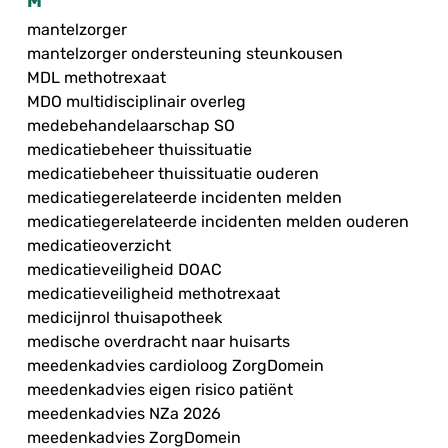
M
mantelzorger
mantelzorger ondersteuning steunkousen
MDL methotrexaat
MDO multidisciplinair overleg
medebehandelaarschap SO
medicatiebeheer thuissituatie
medicatiebeheer thuissituatie ouderen
medicatiegerelateerde incidenten melden
medicatiegerelateerde incidenten melden ouderen
medicatieoverzicht
medicatieveiligheid DOAC
medicatieveiligheid methotrexaat
medicijnrol thuisapotheek
medische overdracht naar huisarts
meedenkadvies cardioloog ZorgDomein
meedenkadvies eigen risico patiënt
meedenkadvies NZa 2026
meedenkadvies ZorgDomein