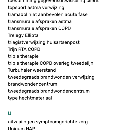
toestemming gegevensuitwisseling cliënt
topsport astma verwijzing
tramadol niet aanbevolen acute fase
transmurale afspraken astma
transmurale afspraken COPD
Trelegy Ellipta
triagistverwijzing huisartsenpost
Trijn RTA COPD
triple therapie
triple therapie COPD overleg tweedelijn
Turbuhaler weerstand
tweedegraads brandwonden verwijzing
brandwondencentrum
tweedegraads brandwondencentrum
type hechtmateriaal
U
uitzaaiingen symptoomgerichte zorg
Unicum HAP