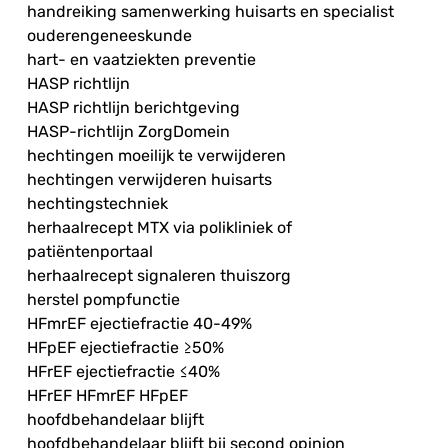
handreiking samenwerking huisarts en specialist
ouderengeneeskunde
hart- en vaatziekten preventie
HASP richtlijn
HASP richtlijn berichtgeving
HASP-richtlijn ZorgDomein
hechtingen moeilijk te verwijderen
hechtingen verwijderen huisarts
hechtingstechniek
herhaalrecept MTX via polikliniek of
patiëntenportaal
herhaalrecept signaleren thuiszorg
herstel pompfunctie
HFmrEF ejectiefractie 40-49%
HFpEF ejectiefractie ≥50%
HFrEF ejectiefractie ≤40%
HFrEF HFmrEF HFpEF
hoofdbehandelaar blijft
hoofdbehandelaar blijft bij second opinion