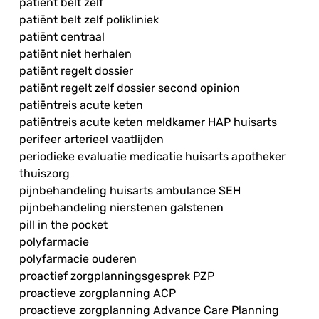
patiënt belt zelf
patiënt belt zelf polikliniek
patiënt centraal
patiënt niet herhalen
patiënt regelt dossier
patiënt regelt zelf dossier second opinion
patiëntreis acute keten
patiëntreis acute keten meldkamer HAP huisarts
perifeer arterieel vaatlijden
periodieke evaluatie medicatie huisarts apotheker
thuiszorg
pijnbehandeling huisarts ambulance SEH
pijnbehandeling nierstenen galstenen
pill in the pocket
polyfarmacie
polyfarmacie ouderen
proactief zorgplanningsgesprek PZP
proactieve zorgplanning ACP
proactieve zorgplanning Advance Care Planning