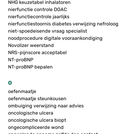
NHG keuzetabel inhalatoren
nierfunctie controle DOAC
nierfunctiecontrole jaarlijks
nierfunctiestoornis diabetes verwijzing nefroloog
niet-spoedeisende vraag specialist
noodprocedure digitale vooraankondiging
Novolizer weerstand
NRS-pijnscore acceptabel
NT-proBNP
NT-proBNP bepalen
O
oefenmaatje
oefenmaatje steunkousen
ombuiging verwijzing naar advies
oncologische ulcera
oncologische ulcera biopt
ongecompliceerde wond