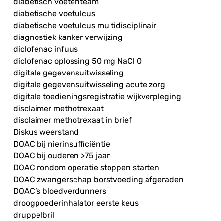
diabetisch voetenteam
diabetische voetulcus
diabetische voetulcus multidisciplinair
diagnostiek kanker verwijzing
diclofenac infuus
diclofenac oplossing 50 mg NaCl 0
digitale gegevensuitwisseling
digitale gegevensuitwisseling acute zorg
digitale toedieningsregistratie wijkverpleging
disclaimer methotrexaat
disclaimer methotrexaat in brief
Diskus weerstand
DOAC bij nierinsufficiëntie
DOAC bij ouderen >75 jaar
DOAC rondom operatie stoppen starten
DOAC zwangerschap borstvoeding afgeraden
DOAC’s bloedverdunners
droogpoederinhalator eerste keus
druppelbril