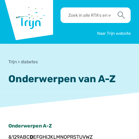
RSO
RTA's
Trijn
en
Zoek
werkafspraken
zoeken
Naar Trijn website
Trijn
>
diabetes
Onderwerpen van A-Z
Onderwerpen A-Z
&
1
2
9
A
B
C
D
E
F
G
H
I
J
K
L
M
N
O
P
R
S
T
U
V
W
Z