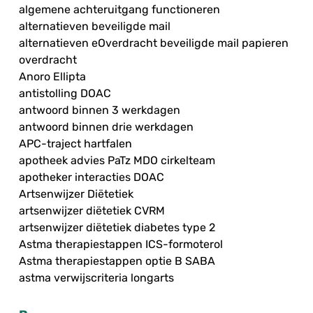
algemene achteruitgang functioneren
alternatieven beveiligde mail
alternatieven eOverdracht beveiligde mail papieren
overdracht
Anoro Ellipta
antistolling DOAC
antwoord binnen 3 werkdagen
antwoord binnen drie werkdagen
APC-traject hartfalen
apotheek advies PaTz MDO cirkelteam
apotheker interacties DOAC
Artsenwijzer Diëtetiek
artsenwijzer diëtetiek CVRM
artsenwijzer diëtetiek diabetes type 2
Astma therapiestappen ICS-formoterol
Astma therapiestappen optie B SABA
astma verwijscriteria longarts