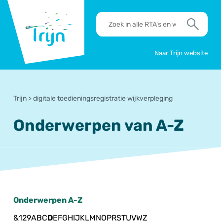
RSO
RTA's
Trijn
en
Zoek
werkafspraken
zoeken
Naar Trijn website
Trijn
>
digitale toedieningsregistratie wijkverpleging
Onderwerpen van A-Z
Onderwerpen A-Z
&
1
2
9
A
B
C
D
E
F
G
H
I
J
K
L
M
N
O
P
R
S
T
U
V
W
Z