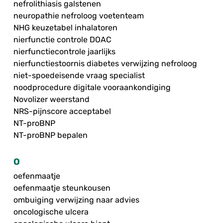
nefrolithiasis galstenen
neuropathie nefroloog voetenteam
NHG keuzetabel inhalatoren
nierfunctie controle DOAC
nierfunctiecontrole jaarlijks
nierfunctiestoornis diabetes verwijzing nefroloog
niet-spoedeisende vraag specialist
noodprocedure digitale vooraankondiging
Novolizer weerstand
NRS-pijnscore acceptabel
NT-proBNP
NT-proBNP bepalen
O
oefenmaatje
oefenmaatje steunkousen
ombuiging verwijzing naar advies
oncologische ulcera