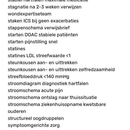
stagnatie na 2-3 weken verwijzen
wondexpertiseteam
staken ICS bij geen exacerbaties
stappenschema verwijsbrief
starten DOAC stabiele patiënten
starten pijnstilling snel
statines
statines LDL streefwaarde <1
steunkousen aan- en uittrekken
steunkousen aan- en uittrekken zelfredzaamheid
streefbloeddruk <140 mmHg
stroomdiagram diagnostiek hartfalen
stroomschema acute pijn
stroomschema ontslag naar thuissituatie
stroomschema ziekenhuisopname kwetsbare
ouderen
structureel oogdruppelen
symptoomgerichte zorg