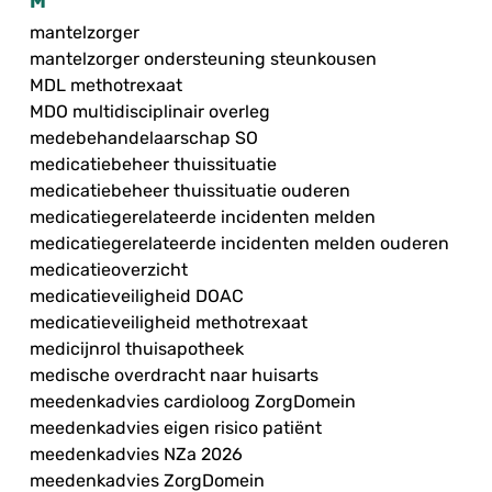
M
mantelzorger
mantelzorger ondersteuning steunkousen
MDL methotrexaat
MDO multidisciplinair overleg
medebehandelaarschap SO
medicatiebeheer thuissituatie
medicatiebeheer thuissituatie ouderen
medicatiegerelateerde incidenten melden
medicatiegerelateerde incidenten melden ouderen
medicatieoverzicht
medicatieveiligheid DOAC
medicatieveiligheid methotrexaat
medicijnrol thuisapotheek
medische overdracht naar huisarts
meedenkadvies cardioloog ZorgDomein
meedenkadvies eigen risico patiënt
meedenkadvies NZa 2026
meedenkadvies ZorgDomein