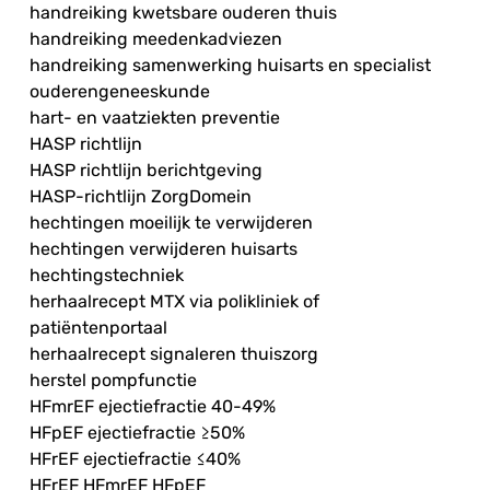
handreiking kwetsbare ouderen thuis
handreiking meedenkadviezen
handreiking samenwerking huisarts en specialist
ouderengeneeskunde
hart- en vaatziekten preventie
HASP richtlijn
HASP richtlijn berichtgeving
HASP-richtlijn ZorgDomein
hechtingen moeilijk te verwijderen
hechtingen verwijderen huisarts
hechtingstechniek
herhaalrecept MTX via polikliniek of
patiëntenportaal
herhaalrecept signaleren thuiszorg
herstel pompfunctie
HFmrEF ejectiefractie 40-49%
HFpEF ejectiefractie ≥50%
HFrEF ejectiefractie ≤40%
HFrEF HFmrEF HFpEF