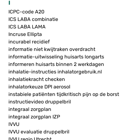
I
ICPC-code A20
ICS LABA combinatie
ICS LABA LAMA
Incruse Ellipta
incurabel recidief
informatie niet kwijtraken overdracht
informatie-uitwisseling huisarts longarts
informeren huisarts binnen 2 werkdagen
inhalatie-instructies inhalatorgebruik.nl
inhalatiekracht checken
inhalatorkeuze DPI aerosol
instabiele patiënten tijdkritisch pijn op de borst
instructievideo druppelbril
integraal zorgplan
integraal zorgplan IZP
IVVU
IVVU evaluatie druppelbril
IVVU regio Utrecht