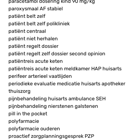
paracetamol dosering kind 90 mg/kg
paroxysmaal AF stabiel
patiënt belt zelf
patiënt belt zelf polikliniek
patiënt centraal
patiënt niet herhalen
patiënt regelt dossier
patiënt regelt zelf dossier second opinion
patiëntreis acute keten
patiëntreis acute keten meldkamer HAP huisarts
perifeer arterieel vaatlijden
periodieke evaluatie medicatie huisarts apotheker
thuiszorg
pijnbehandeling huisarts ambulance SEH
pijnbehandeling nierstenen galstenen
pill in the pocket
polyfarmacie
polyfarmacie ouderen
proactief zorgplanningsgesprek PZP