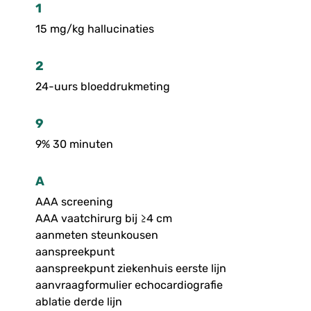
1
15 mg/kg hallucinaties
2
24-uurs bloeddrukmeting
9
9% 30 minuten
A
AAA screening
AAA vaatchirurg bij ≥4 cm
aanmeten steunkousen
aanspreekpunt
aanspreekpunt ziekenhuis eerste lijn
aanvraagformulier echocardiografie
ablatie derde lijn