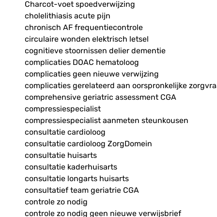
Charcot-voet spoedverwijzing
cholelithiasis acute pijn
chronisch AF frequentiecontrole
circulaire wonden elektrisch letsel
cognitieve stoornissen delier dementie
complicaties DOAC hematoloog
complicaties geen nieuwe verwijzing
complicaties gerelateerd aan oorspronkelijke zorgvr
comprehensive geriatric assessment CGA
compressiespecialist
compressiespecialist aanmeten steunkousen
consultatie cardioloog
consultatie cardioloog ZorgDomein
consultatie huisarts
consultatie kaderhuisarts
consultatie longarts huisarts
consultatief team geriatrie CGA
controle zo nodig
controle zo nodig geen nieuwe verwijsbrief