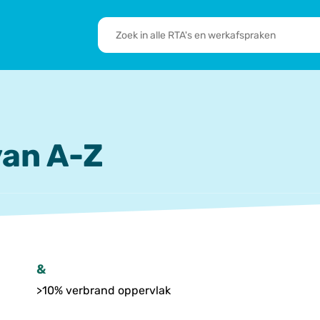
RTA's
en
sbrief
Leden
werkafspraken
zoeken
 we doen
De transformatie
RTA’s
an A-Z
&
>10% verbrand oppervlak