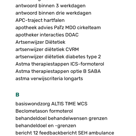
antwoord binnen 3 werkdagen
antwoord binnen drie werkdagen
APC-traject hartfalen
apotheek advies PaTz MDO cirkelteam
apotheker interacties DOAC
Artsenwijzer Diëtetiek
artsenwijzer diëtetiek CVRM
artsenwijzer diëtetiek diabetes type 2
Astma therapiestappen ICS-formoterol
Astma therapiestappen optie B SABA
astma verwijscriteria longarts
B
basiswondzorg ALTIS TIME WCS
Beclometason formoterol
behandeldoel behandelwensen grenzen
behandeldoel en -grenzen
bericht 12 feedbackbericht SEH ambulance