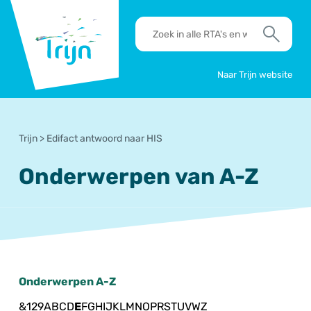
RSO
RTA's
Trijn
en
Zoek
werkafspraken
zoeken
Naar Trijn website
Trijn
>
Edifact antwoord naar HIS
Onderwerpen van A-Z
Onderwerpen A-Z
&
1
2
9
A
B
C
D
E
F
G
H
I
J
K
L
M
N
O
P
R
S
T
U
V
W
Z