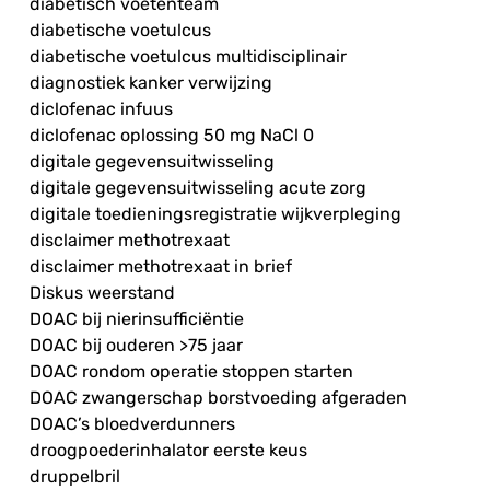
diabetisch voetenteam
diabetische voetulcus
diabetische voetulcus multidisciplinair
diagnostiek kanker verwijzing
diclofenac infuus
diclofenac oplossing 50 mg NaCl 0
digitale gegevensuitwisseling
digitale gegevensuitwisseling acute zorg
digitale toedieningsregistratie wijkverpleging
disclaimer methotrexaat
disclaimer methotrexaat in brief
Diskus weerstand
DOAC bij nierinsufficiëntie
DOAC bij ouderen >75 jaar
DOAC rondom operatie stoppen starten
DOAC zwangerschap borstvoeding afgeraden
DOAC’s bloedverdunners
droogpoederinhalator eerste keus
druppelbril