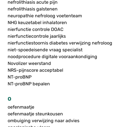
nefrolithiasis acute pijn
nefrolithiasis galstenen
neuropathie nefroloog voetenteam
NHG keuzetabel inhalatoren
nierfunctie controle DOAC
nierfunctiecontrole jaarlijks
nierfunctiestoornis diabetes verwijzing nefroloog
niet-spoedeisende vraag specialist
noodprocedure digitale vooraankondiging
Novolizer weerstand
NRS-pijnscore acceptabel
NT-proBNP
NT-proBNP bepalen
O
oefenmaatje
oefenmaatje steunkousen
ombuiging verwijzing naar advies