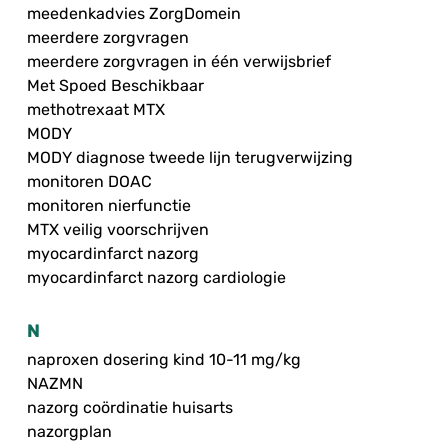
meedenkadvies ZorgDomein
meerdere zorgvragen
meerdere zorgvragen in één verwijsbrief
Met Spoed Beschikbaar
methotrexaat MTX
MODY
MODY diagnose tweede lijn terugverwijzing
monitoren DOAC
monitoren nierfunctie
MTX veilig voorschrijven
myocardinfarct nazorg
myocardinfarct nazorg cardiologie
N
naproxen dosering kind 10-11 mg/kg
NAZMN
nazorg coördinatie huisarts
nazorgplan