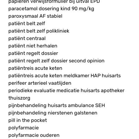
papieren verwijsformulier bij uitval EPD
paracetamol dosering kind 90 mg/kg
paroxysmaal AF stabiel
patiënt belt zelf
patiënt belt zelf polikliniek
patiënt centraal
patiënt niet herhalen
patiënt regelt dossier
patiënt regelt zelf dossier second opinion
patiëntreis acute keten
patiëntreis acute keten meldkamer HAP huisarts
perifeer arterieel vaatlijden
periodieke evaluatie medicatie huisarts apotheker
thuiszorg
pijnbehandeling huisarts ambulance SEH
pijnbehandeling nierstenen galstenen
pill in the pocket
polyfarmacie
polyfarmacie ouderen