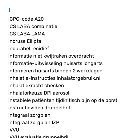
I
ICPC-code A20
ICS LABA combinatie
ICS LABA LAMA
Incruse Ellipta
incurabel recidief
informatie niet kwijtraken overdracht
informatie-uitwisseling huisarts longarts
informeren huisarts binnen 2 werkdagen
inhalatie-instructies inhalatorgebruik.nl
inhalatiekracht checken
inhalatorkeuze DPI aerosol
instabiele patiënten tijdkritisch pijn op de borst
instructievideo druppelbril
integraal zorgplan
integraal zorgplan IZP
IVVU
IVVU evaluatie druppelbril