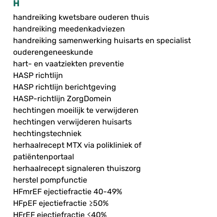
H
handreiking kwetsbare ouderen thuis
handreiking meedenkadviezen
handreiking samenwerking huisarts en specialist
ouderengeneeskunde
hart- en vaatziekten preventie
HASP richtlijn
HASP richtlijn berichtgeving
HASP-richtlijn ZorgDomein
hechtingen moeilijk te verwijderen
hechtingen verwijderen huisarts
hechtingstechniek
herhaalrecept MTX via polikliniek of
patiëntenportaal
herhaalrecept signaleren thuiszorg
herstel pompfunctie
HFmrEF ejectiefractie 40-49%
HFpEF ejectiefractie ≥50%
HFrEF ejectiefractie ≤40%