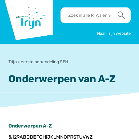
RSO
RTA's
Trijn
en
Zoek
werkafspraken
zoeken
Naar Trijn website
Trijn
>
eerste behandeling SEH
Onderwerpen van A-Z
Onderwerpen A-Z
&
1
2
9
A
B
C
D
E
F
G
H
I
J
K
L
M
N
O
P
R
S
T
U
V
W
Z