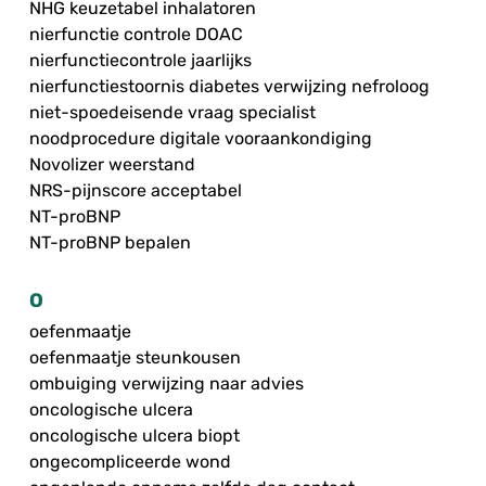
NHG keuzetabel inhalatoren
nierfunctie controle DOAC
nierfunctiecontrole jaarlijks
nierfunctiestoornis diabetes verwijzing nefroloog
niet-spoedeisende vraag specialist
noodprocedure digitale vooraankondiging
Novolizer weerstand
NRS-pijnscore acceptabel
NT-proBNP
NT-proBNP bepalen
O
oefenmaatje
oefenmaatje steunkousen
ombuiging verwijzing naar advies
oncologische ulcera
oncologische ulcera biopt
ongecompliceerde wond