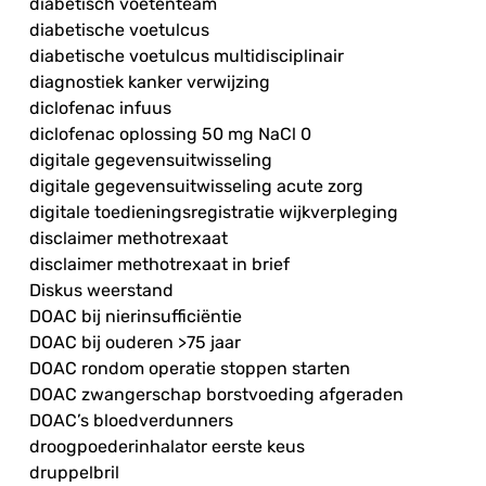
diabetisch voetenteam
diabetische voetulcus
diabetische voetulcus multidisciplinair
diagnostiek kanker verwijzing
diclofenac infuus
diclofenac oplossing 50 mg NaCl 0
digitale gegevensuitwisseling
digitale gegevensuitwisseling acute zorg
digitale toedieningsregistratie wijkverpleging
disclaimer methotrexaat
disclaimer methotrexaat in brief
Diskus weerstand
DOAC bij nierinsufficiëntie
DOAC bij ouderen >75 jaar
DOAC rondom operatie stoppen starten
DOAC zwangerschap borstvoeding afgeraden
DOAC’s bloedverdunners
droogpoederinhalator eerste keus
druppelbril