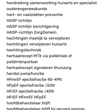
handreiking samenwerking huisarts en specialist
ouderengeneeskunde
hart- en vaatziekten preventie
HASP richtlijn
HASP richtlijn berichtgeving
HASP-richtlijn ZorgDomein
hechtingen moeilijk te verwijderen
hechtingen verwijderen huisarts
hechtingstechniek
herhaalrecept MTX via polikliniek of
patiëntenportaal
herhaalrecept signaleren thuiszorg
herstel pompfunctie
HFmrEF ejectiefractie 40-49%
HFpEF ejectiefractie ≥50%
HFrEF ejectiefractie ≤40%
HFrEF HFmrEF HFpEF
hoofdbehandelaar blijft
hoofdbehandelaar blijft bij second opinion