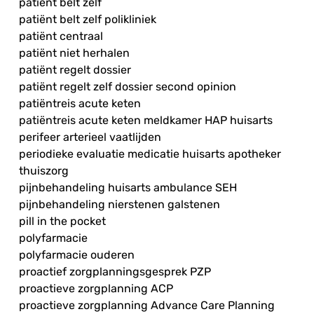
patiënt belt zelf
patiënt belt zelf polikliniek
patiënt centraal
patiënt niet herhalen
patiënt regelt dossier
patiënt regelt zelf dossier second opinion
patiëntreis acute keten
patiëntreis acute keten meldkamer HAP huisarts
perifeer arterieel vaatlijden
periodieke evaluatie medicatie huisarts apotheker
thuiszorg
pijnbehandeling huisarts ambulance SEH
pijnbehandeling nierstenen galstenen
pill in the pocket
polyfarmacie
polyfarmacie ouderen
proactief zorgplanningsgesprek PZP
proactieve zorgplanning ACP
proactieve zorgplanning Advance Care Planning