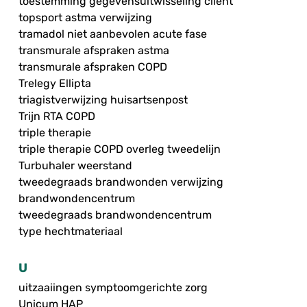
toestemming gegevensuitwisseling cliënt
topsport astma verwijzing
tramadol niet aanbevolen acute fase
transmurale afspraken astma
transmurale afspraken COPD
Trelegy Ellipta
triagistverwijzing huisartsenpost
Trijn RTA COPD
triple therapie
triple therapie COPD overleg tweedelijn
Turbuhaler weerstand
tweedegraads brandwonden verwijzing
brandwondencentrum
tweedegraads brandwondencentrum
type hechtmateriaal
U
uitzaaiingen symptoomgerichte zorg
Unicum HAP