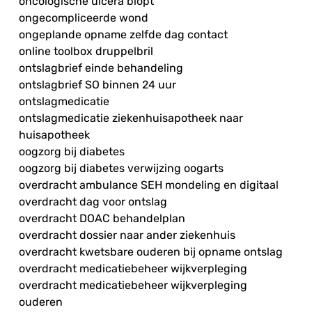
oncologische ulcera biopt
ongecompliceerde wond
ongeplande opname zelfde dag contact
online toolbox druppelbril
ontslagbrief einde behandeling
ontslagbrief SO binnen 24 uur
ontslagmedicatie
ontslagmedicatie ziekenhuisapotheek naar
huisapotheek
oogzorg bij diabetes
oogzorg bij diabetes verwijzing oogarts
overdracht ambulance SEH mondeling en digitaal
overdracht dag voor ontslag
overdracht DOAC behandelplan
overdracht dossier naar ander ziekenhuis
overdracht kwetsbare ouderen bij opname ontslag
overdracht medicatiebeheer wijkverpleging
overdracht medicatiebeheer wijkverpleging
ouderen