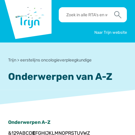
RSO
RTA's
Trijn
en
Zoek
werkafspraken
zoeken
Naar Trijn website
Trijn
>
eerstelijns oncologieverpleegkundige
Onderwerpen van A-Z
Onderwerpen A-Z
&
1
2
9
A
B
C
D
E
F
G
H
I
J
K
L
M
N
O
P
R
S
T
U
V
W
Z