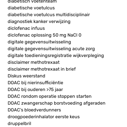
diabetisch voetenteam
diabetische voetulcus
diabetische voetulcus multidisciplinair
diagnostiek kanker verwijzing
diclofenac infuus
diclofenac oplossing 50 mg NaCl 0
digitale gegevensuitwisseling
digitale gegevensuitwisseling acute zorg
digitale toedieningsregistratie wijkverpleging
disclaimer methotrexaat
disclaimer methotrexaat in brief
Diskus weerstand
DOAC bij nierinsufficiëntie
DOAC bij ouderen >75 jaar
DOAC rondom operatie stoppen starten
DOAC zwangerschap borstvoeding afgeraden
DOAC’s bloedverdunners
droogpoederinhalator eerste keus
druppelbril