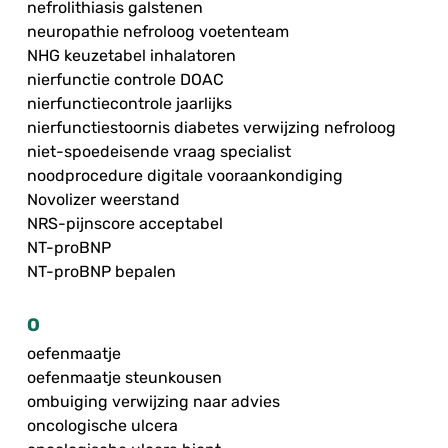
nefrolithiasis galstenen
neuropathie nefroloog voetenteam
NHG keuzetabel inhalatoren
nierfunctie controle DOAC
nierfunctiecontrole jaarlijks
nierfunctiestoornis diabetes verwijzing nefroloog
niet-spoedeisende vraag specialist
noodprocedure digitale vooraankondiging
Novolizer weerstand
NRS-pijnscore acceptabel
NT-proBNP
NT-proBNP bepalen
O
oefenmaatje
oefenmaatje steunkousen
ombuiging verwijzing naar advies
oncologische ulcera