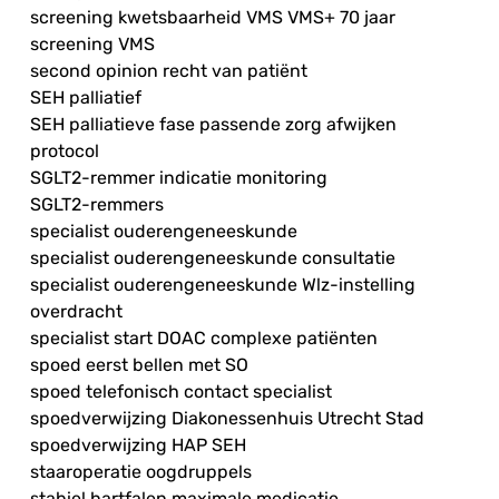
screening kwetsbaarheid VMS VMS+ 70 jaar
screening VMS
second opinion recht van patiënt
SEH palliatief
SEH palliatieve fase passende zorg afwijken
protocol
SGLT2-remmer indicatie monitoring
SGLT2-remmers
specialist ouderengeneeskunde
specialist ouderengeneeskunde consultatie
specialist ouderengeneeskunde Wlz-instelling
overdracht
specialist start DOAC complexe patiënten
spoed eerst bellen met SO
spoed telefonisch contact specialist
spoedverwijzing Diakonessenhuis Utrecht Stad
spoedverwijzing HAP SEH
staaroperatie oogdruppels
stabiel hartfalen maximale medicatie