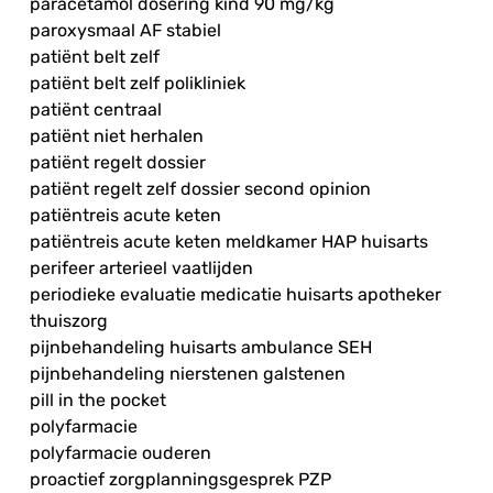
paracetamol dosering kind 90 mg/kg
paroxysmaal AF stabiel
patiënt belt zelf
patiënt belt zelf polikliniek
patiënt centraal
patiënt niet herhalen
patiënt regelt dossier
patiënt regelt zelf dossier second opinion
patiëntreis acute keten
patiëntreis acute keten meldkamer HAP huisarts
perifeer arterieel vaatlijden
periodieke evaluatie medicatie huisarts apotheker
thuiszorg
pijnbehandeling huisarts ambulance SEH
pijnbehandeling nierstenen galstenen
pill in the pocket
polyfarmacie
polyfarmacie ouderen
proactief zorgplanningsgesprek PZP