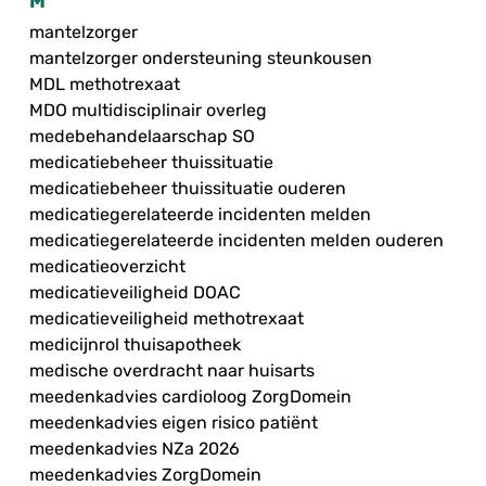
M
mantelzorger
mantelzorger ondersteuning steunkousen
MDL methotrexaat
MDO multidisciplinair overleg
medebehandelaarschap SO
medicatiebeheer thuissituatie
medicatiebeheer thuissituatie ouderen
medicatiegerelateerde incidenten melden
medicatiegerelateerde incidenten melden ouderen
medicatieoverzicht
medicatieveiligheid DOAC
medicatieveiligheid methotrexaat
medicijnrol thuisapotheek
medische overdracht naar huisarts
meedenkadvies cardioloog ZorgDomein
meedenkadvies eigen risico patiënt
meedenkadvies NZa 2026
meedenkadvies ZorgDomein