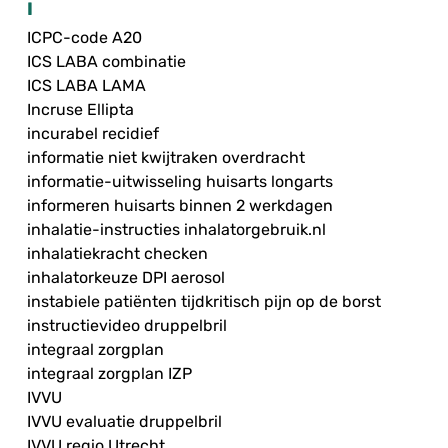
I
ICPC-code A20
ICS LABA combinatie
ICS LABA LAMA
Incruse Ellipta
incurabel recidief
informatie niet kwijtraken overdracht
informatie-uitwisseling huisarts longarts
informeren huisarts binnen 2 werkdagen
inhalatie-instructies inhalatorgebruik.nl
inhalatiekracht checken
inhalatorkeuze DPI aerosol
instabiele patiënten tijdkritisch pijn op de borst
instructievideo druppelbril
integraal zorgplan
integraal zorgplan IZP
IVVU
IVVU evaluatie druppelbril
IVVU regio Utrecht