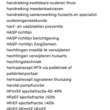
handreiking kwetsbare ouderen thuis
handreiking meedenkadviezen
handreiking samenwerking huisarts en specialist
ouderengeneeskunde
hart- en vaatziekten preventie
HASP richtlijn
HASP richtlijn berichtgeving
HASP-richtlijn ZorgDomein
hechtingen moeilijk te verwijderen
hechtingen verwijderen huisarts
hechtingstechniek
herhaalrecept MTX via polikliniek of
patiëntenportaal
herhaalrecept signaleren thuiszorg
herstel pompfunctie
HFmrEF ejectiefractie 40-49%
HFpEF ejectiefractie ≥50%
HFrEF ejectiefractie ≤40%
HFrEF HFmrEF HFpEF