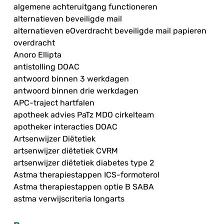
algemene achteruitgang functioneren
alternatieven beveiligde mail
alternatieven eOverdracht beveiligde mail papieren
overdracht
Anoro Ellipta
antistolling DOAC
antwoord binnen 3 werkdagen
antwoord binnen drie werkdagen
APC-traject hartfalen
apotheek advies PaTz MDO cirkelteam
apotheker interacties DOAC
Artsenwijzer Diëtetiek
artsenwijzer diëtetiek CVRM
artsenwijzer diëtetiek diabetes type 2
Astma therapiestappen ICS-formoterol
Astma therapiestappen optie B SABA
astma verwijscriteria longarts