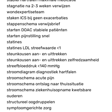
stagnatie na 2-3 weken verwijzen
wondexpertiseteam
staken ICS bij geen exacerbaties
stappenschema verwijsbrief
starten DOAC stabiele patiënten
starten pijnstilling snel
statines
statines LDL streefwaarde <1
steunkousen aan- en uittrekken
steunkousen aan- en uittrekken zelfredzaamheid
streefbloeddruk <140 mmHg
stroomdiagram diagnostiek hartfalen
stroomschema acute pijn
stroomschema ontslag naar thuissituatie
stroomschema ziekenhuisopname kwetsbare
ouderen
structureel oogdruppelen
symptoomgerichte zorg