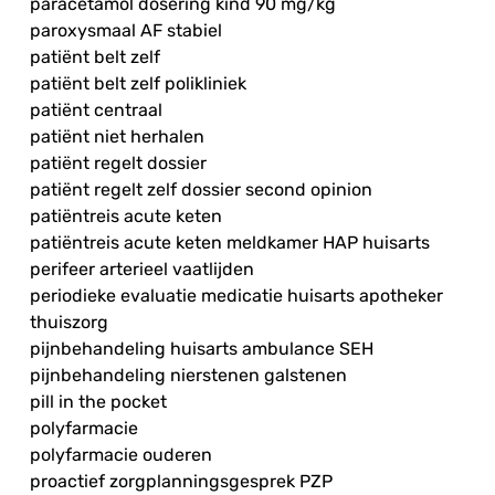
paracetamol dosering kind 90 mg/kg
paroxysmaal AF stabiel
patiënt belt zelf
patiënt belt zelf polikliniek
patiënt centraal
patiënt niet herhalen
patiënt regelt dossier
patiënt regelt zelf dossier second opinion
patiëntreis acute keten
patiëntreis acute keten meldkamer HAP huisarts
perifeer arterieel vaatlijden
periodieke evaluatie medicatie huisarts apotheker
thuiszorg
pijnbehandeling huisarts ambulance SEH
pijnbehandeling nierstenen galstenen
pill in the pocket
polyfarmacie
polyfarmacie ouderen
proactief zorgplanningsgesprek PZP