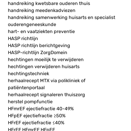
handreiking kwetsbare ouderen thuis
handreiking meedenkadviezen
handreiking samenwerking huisarts en specialist
ouderengeneeskunde
hart- en vaatziekten preventie
HASP richtlijn
HASP richtlijn berichtgeving
HASP-richtlijn ZorgDomein
hechtingen moeilijk te verwijderen
hechtingen verwijderen huisarts
hechtingstechniek
herhaalrecept MTX via polikliniek of
patiëntenportaal
herhaalrecept signaleren thuiszorg
herstel pompfunctie
HFmrEF ejectiefractie 40-49%
HFpEF ejectiefractie ≥50%
HFrEF ejectiefractie ≤40%
HFrEF HFmrEF HFpEF