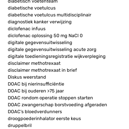
diabetisch voetenteam
diabetische voetulcus
diabetische voetulcus multidisciplinair
diagnostiek kanker verwijzing
diclofenac infuus
diclofenac oplossing 50 mg NaCl 0
digitale gegevensuitwisseling
digitale gegevensuitwisseling acute zorg
digitale toedieningsregistratie wijkverpleging
disclaimer methotrexaat
disclaimer methotrexaat in brief
Diskus weerstand
DOAC bij nierinsufficiëntie
DOAC bij ouderen >75 jaar
DOAC rondom operatie stoppen starten
DOAC zwangerschap borstvoeding afgeraden
DOAC’s bloedverdunners
droogpoederinhalator eerste keus
druppelbril