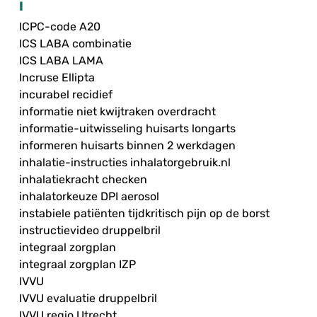
I
ICPC-code A20
ICS LABA combinatie
ICS LABA LAMA
Incruse Ellipta
incurabel recidief
informatie niet kwijtraken overdracht
informatie-uitwisseling huisarts longarts
informeren huisarts binnen 2 werkdagen
inhalatie-instructies inhalatorgebruik.nl
inhalatiekracht checken
inhalatorkeuze DPI aerosol
instabiele patiënten tijdkritisch pijn op de borst
instructievideo druppelbril
integraal zorgplan
integraal zorgplan IZP
IVVU
IVVU evaluatie druppelbril
IVVU regio Utrecht