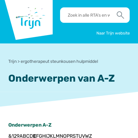
RSO
RTA's
Trijn
en
Zoek
werkafspraken
zoeken
Naar Trijn website
Trijn
>
ergotherapeut steunkousen hulpmiddel
Onderwerpen van A-Z
Onderwerpen A-Z
&
1
2
9
A
B
C
D
E
F
G
H
I
J
K
L
M
N
O
P
R
S
T
U
V
W
Z