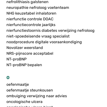
nefrolithiasis galstenen
neuropathie nefroloog voetenteam
NHG keuzetabel inhalatoren
nierfunctie controle DOAC
nierfunctiecontrole jaarlijks
nierfunctiestoornis diabetes verwijzing nefroloog
niet-spoedeisende vraag specialist
noodprocedure digitale vooraankondiging
Novolizer weerstand
NRS-pijnscore acceptabel
NT-proBNP
NT-proBNP bepalen
O
oefenmaatje
oefenmaatje steunkousen
ombuiging verwijzing naar advies
oncologische ulcera