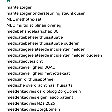
M
mantelzorger
mantelzorger ondersteuning steunkousen
MDL methotrexaat
MDO multidisciplinair overleg
medebehandelaarschap SO
medicatiebeheer thuissituatie
medicatiebeheer thuissituatie ouderen
medicatiegerelateerde incidenten melden
medicatiegerelateerde incidenten melden ouderen
medicatieoverzicht
medicatieveiligheid DOAC
medicatieveiligheid methotrexaat
medicijnrol thuisapotheek
medische overdracht naar huisarts
meedenkadvies cardioloog ZorgDomein
meedenkadvies eigen risico patiënt
meedenkadvies NZa 2026
meedenkadvies ZorgDomein