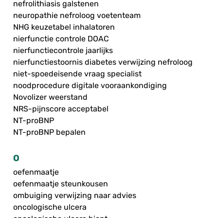
nefrolithiasis galstenen
neuropathie nefroloog voetenteam
NHG keuzetabel inhalatoren
nierfunctie controle DOAC
nierfunctiecontrole jaarlijks
nierfunctiestoornis diabetes verwijzing nefroloog
niet-spoedeisende vraag specialist
noodprocedure digitale vooraankondiging
Novolizer weerstand
NRS-pijnscore acceptabel
NT-proBNP
NT-proBNP bepalen
O
oefenmaatje
oefenmaatje steunkousen
ombuiging verwijzing naar advies
oncologische ulcera