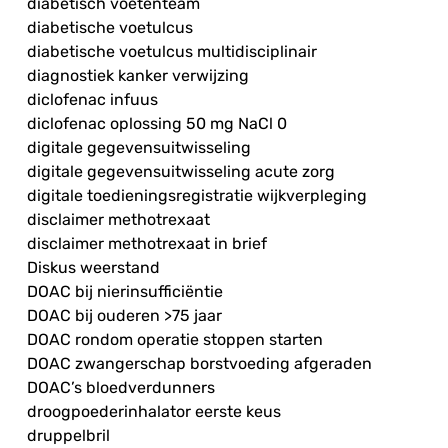
diabetisch voetenteam
diabetische voetulcus
diabetische voetulcus multidisciplinair
diagnostiek kanker verwijzing
diclofenac infuus
diclofenac oplossing 50 mg NaCl 0
digitale gegevensuitwisseling
digitale gegevensuitwisseling acute zorg
digitale toedieningsregistratie wijkverpleging
disclaimer methotrexaat
disclaimer methotrexaat in brief
Diskus weerstand
DOAC bij nierinsufficiëntie
DOAC bij ouderen >75 jaar
DOAC rondom operatie stoppen starten
DOAC zwangerschap borstvoeding afgeraden
DOAC’s bloedverdunners
droogpoederinhalator eerste keus
druppelbril