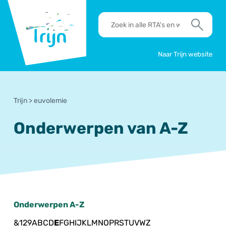
RSO
RTA's
Trijn
en
Zoek
werkafspraken
zoeken
Naar Trijn website
Trijn
>
euvolemie
Onderwerpen van A-Z
Onderwerpen A-Z
&
1
2
9
A
B
C
D
E
F
G
H
I
J
K
L
M
N
O
P
R
S
T
U
V
W
Z