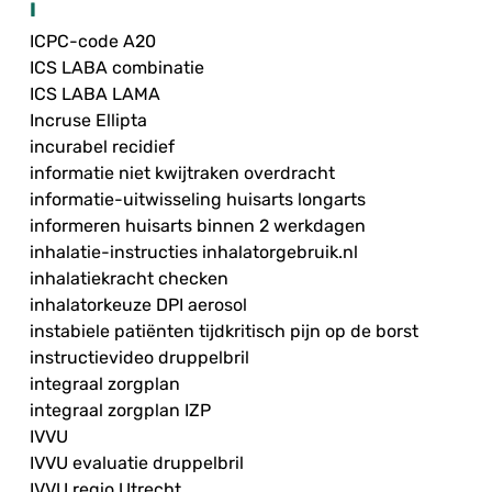
I
ICPC-code A20
ICS LABA combinatie
ICS LABA LAMA
Incruse Ellipta
incurabel recidief
informatie niet kwijtraken overdracht
informatie-uitwisseling huisarts longarts
informeren huisarts binnen 2 werkdagen
inhalatie-instructies inhalatorgebruik.nl
inhalatiekracht checken
inhalatorkeuze DPI aerosol
instabiele patiënten tijdkritisch pijn op de borst
instructievideo druppelbril
integraal zorgplan
integraal zorgplan IZP
IVVU
IVVU evaluatie druppelbril
IVVU regio Utrecht