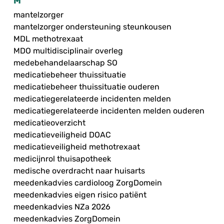
M
mantelzorger
mantelzorger ondersteuning steunkousen
MDL methotrexaat
MDO multidisciplinair overleg
medebehandelaarschap SO
medicatiebeheer thuissituatie
medicatiebeheer thuissituatie ouderen
medicatiegerelateerde incidenten melden
medicatiegerelateerde incidenten melden ouderen
medicatieoverzicht
medicatieveiligheid DOAC
medicatieveiligheid methotrexaat
medicijnrol thuisapotheek
medische overdracht naar huisarts
meedenkadvies cardioloog ZorgDomein
meedenkadvies eigen risico patiënt
meedenkadvies NZa 2026
meedenkadvies ZorgDomein