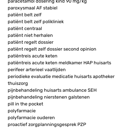
paracetamol dosering kind 90 mg/kg
paroxysmaal AF stabiel
patiënt belt zelf
patiënt belt zelf polikliniek
patiënt centraal
patiënt niet herhalen
patiënt regelt dossier
patiënt regelt zelf dossier second opinion
patiëntreis acute keten
patiëntreis acute keten meldkamer HAP huisarts
perifeer arterieel vaatlijden
periodieke evaluatie medicatie huisarts apotheker
thuiszorg
pijnbehandeling huisarts ambulance SEH
pijnbehandeling nierstenen galstenen
pill in the pocket
polyfarmacie
polyfarmacie ouderen
proactief zorgplanningsgesprek PZP