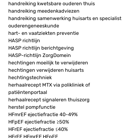
handreiking kwetsbare ouderen thuis
handreiking meedenkadviezen
handreiking samenwerking huisarts en specialist
ouderengeneeskunde
hart- en vaatziekten preventie
HASP richtlijn
HASP richtlijn berichtgeving
HASP-richtlijn ZorgDomein
hechtingen moeilijk te verwijderen
hechtingen verwijderen huisarts
hechtingstechniek
herhaalrecept MTX via polikliniek of
patiëntenportaal
herhaalrecept signaleren thuiszorg
herstel pompfunctie
HFmrEF ejectiefractie 40-49%
HFpEF ejectiefractie ≥50%
HFrEF ejectiefractie ≤40%
HFrEF HFmrEF HFpEF