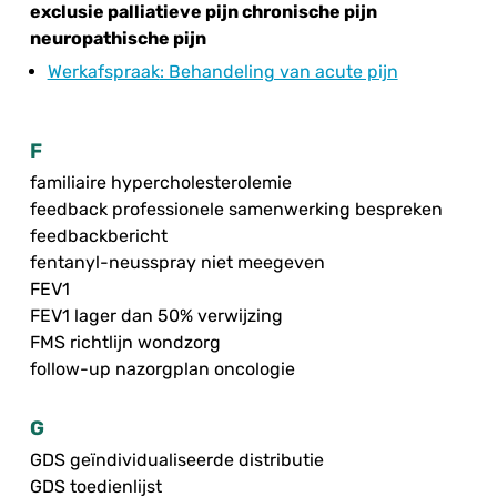
exclusie palliatieve pijn chronische pijn
neuropathische pijn
Werkafspraak
: Behandeling van acute pijn
F
familiaire hypercholesterolemie
feedback professionele samenwerking bespreken
feedbackbericht
fentanyl-neusspray niet meegeven
FEV1
FEV1 lager dan 50% verwijzing
FMS richtlijn wondzorg
follow-up nazorgplan oncologie
G
GDS geïndividualiseerde distributie
GDS toedienlijst