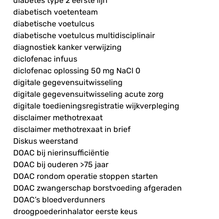
diabetes type 2 eerste lijn
diabetisch voetenteam
diabetische voetulcus
diabetische voetulcus multidisciplinair
diagnostiek kanker verwijzing
diclofenac infuus
diclofenac oplossing 50 mg NaCl 0
digitale gegevensuitwisseling
digitale gegevensuitwisseling acute zorg
digitale toedieningsregistratie wijkverpleging
disclaimer methotrexaat
disclaimer methotrexaat in brief
Diskus weerstand
DOAC bij nierinsufficiëntie
DOAC bij ouderen >75 jaar
DOAC rondom operatie stoppen starten
DOAC zwangerschap borstvoeding afgeraden
DOAC’s bloedverdunners
droogpoederinhalator eerste keus