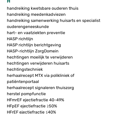
H
handreiking kwetsbare ouderen thuis
handreiking meedenkadviezen
handreiking samenwerking huisarts en specialist
ouderengeneeskunde
hart- en vaatziekten preventie
HASP richtlijn
HASP richtlijn berichtgeving
HASP-richtlijn ZorgDomein
hechtingen moeilijk te verwijderen
hechtingen verwijderen huisarts
hechtingstechniek
herhaalrecept MTX via polikliniek of
patiëntenportaal
herhaalrecept signaleren thuiszorg
herstel pompfunctie
HFmrEF ejectiefractie 40-49%
HFpEF ejectiefractie ≥50%
HFrEF ejectiefractie ≤40%