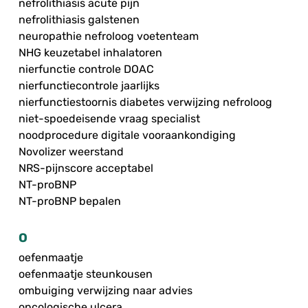
nefrolithiasis acute pijn
nefrolithiasis galstenen
neuropathie nefroloog voetenteam
NHG keuzetabel inhalatoren
nierfunctie controle DOAC
nierfunctiecontrole jaarlijks
nierfunctiestoornis diabetes verwijzing nefroloog
niet-spoedeisende vraag specialist
noodprocedure digitale vooraankondiging
Novolizer weerstand
NRS-pijnscore acceptabel
NT-proBNP
NT-proBNP bepalen
O
oefenmaatje
oefenmaatje steunkousen
ombuiging verwijzing naar advies
oncologische ulcera