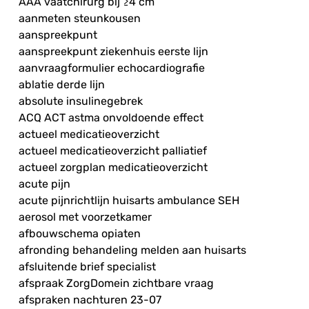
AAA vaatchirurg bij ≥4 cm
aanmeten steunkousen
aanspreekpunt
aanspreekpunt ziekenhuis eerste lijn
aanvraagformulier echocardiografie
ablatie derde lijn
absolute insulinegebrek
ACQ ACT astma onvoldoende effect
actueel medicatieoverzicht
actueel medicatieoverzicht palliatief
actueel zorgplan medicatieoverzicht
acute pijn
acute pijnrichtlijn huisarts ambulance SEH
aerosol met voorzetkamer
afbouwschema opiaten
afronding behandeling melden aan huisarts
afsluitende brief specialist
afspraak ZorgDomein zichtbare vraag
afspraken nachturen 23-07