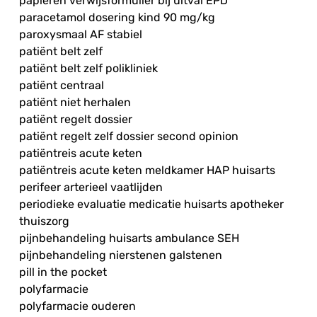
papieren verwijsformulier bij uitval EPD
paracetamol dosering kind 90 mg/kg
paroxysmaal AF stabiel
patiënt belt zelf
patiënt belt zelf polikliniek
patiënt centraal
patiënt niet herhalen
patiënt regelt dossier
patiënt regelt zelf dossier second opinion
patiëntreis acute keten
patiëntreis acute keten meldkamer HAP huisarts
perifeer arterieel vaatlijden
periodieke evaluatie medicatie huisarts apotheker
thuiszorg
pijnbehandeling huisarts ambulance SEH
pijnbehandeling nierstenen galstenen
pill in the pocket
polyfarmacie
polyfarmacie ouderen