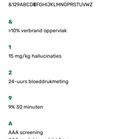
&
1
2
9
A
B
C
D
E
F
G
H
I
J
K
L
M
N
O
P
R
S
T
U
V
W
Z
&
>10% verbrand oppervlak
1
15 mg/kg hallucinaties
2
24-uurs bloeddrukmeting
9
9% 30 minuten
A
AAA screening