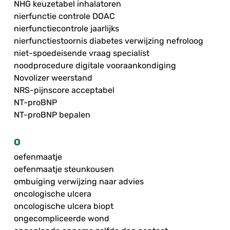
NHG keuzetabel inhalatoren
nierfunctie controle DOAC
nierfunctiecontrole jaarlijks
nierfunctiestoornis diabetes verwijzing nefroloog
niet-spoedeisende vraag specialist
noodprocedure digitale vooraankondiging
Novolizer weerstand
NRS-pijnscore acceptabel
NT-proBNP
NT-proBNP bepalen
O
oefenmaatje
oefenmaatje steunkousen
ombuiging verwijzing naar advies
oncologische ulcera
oncologische ulcera biopt
ongecompliceerde wond