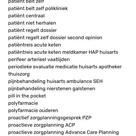
patiënt belt zelf
patiënt belt zelf polikliniek
patiënt centraal
patiënt niet herhalen
patiënt regelt dossier
patiënt regelt zelf dossier second opinion
patiëntreis acute keten
patiëntreis acute keten meldkamer HAP huisarts
perifeer arterieel vaatlijden
periodieke evaluatie medicatie huisarts apotheker
thuiszorg
pijnbehandeling huisarts ambulance SEH
pijnbehandeling nierstenen galstenen
pill in the pocket
polyfarmacie
polyfarmacie ouderen
proactief zorgplanningsgesprek PZP
proactieve zorgplanning ACP
proactieve zorgplanning Advance Care Planning