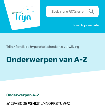
RSO
RTA's
Trijn
en
Zoek
werkafspraken
zoeken
Naar Trijn website
Trijn
>
familiaire hypercholesterolemie verwijzing
Onderwerpen van A-Z
Onderwerpen A-Z
&
1
2
9
A
B
C
D
E
F
G
H
I
J
K
L
M
N
O
P
R
S
T
U
V
W
Z