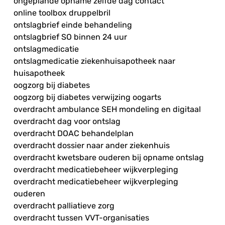
ongeplande opname zelfde dag contact
online toolbox druppelbril
ontslagbrief einde behandeling
ontslagbrief SO binnen 24 uur
ontslagmedicatie
ontslagmedicatie ziekenhuisapotheek naar
huisapotheek
oogzorg bij diabetes
oogzorg bij diabetes verwijzing oogarts
overdracht ambulance SEH mondeling en digitaal
overdracht dag voor ontslag
overdracht DOAC behandelplan
overdracht dossier naar ander ziekenhuis
overdracht kwetsbare ouderen bij opname ontslag
overdracht medicatiebeheer wijkverpleging
overdracht medicatiebeheer wijkverpleging
ouderen
overdracht palliatieve zorg
overdracht tussen VVT-organisaties