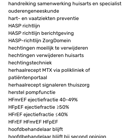
handreiking samenwerking huisarts en specialist
ouderengeneeskunde
hart- en vaatziekten preventie
HASP richtlijn
HASP richtlijn berichtgeving
HASP-richtlijn ZorgDomein
hechtingen moeilijk te verwijderen
hechtingen verwijderen huisarts
hechtingstechniek
herhaalrecept MTX via polikliniek of
patiëntenportaal
herhaalrecept signaleren thuiszorg
herstel pompfunctie
HFmrEF ejectiefractie 40-49%
HFpEF ejectiefractie ≥50%
HFrEF ejectiefractie ≤40%
HFrEF HFmrEF HFpEF
hoofdbehandelaar blijft
hoofdbehandelaar blijft bij second opinion