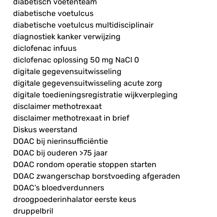
diabetisch voetenteam
diabetische voetulcus
diabetische voetulcus multidisciplinair
diagnostiek kanker verwijzing
diclofenac infuus
diclofenac oplossing 50 mg NaCl 0
digitale gegevensuitwisseling
digitale gegevensuitwisseling acute zorg
digitale toedieningsregistratie wijkverpleging
disclaimer methotrexaat
disclaimer methotrexaat in brief
Diskus weerstand
DOAC bij nierinsufficiëntie
DOAC bij ouderen >75 jaar
DOAC rondom operatie stoppen starten
DOAC zwangerschap borstvoeding afgeraden
DOAC’s bloedverdunners
droogpoederinhalator eerste keus
druppelbril