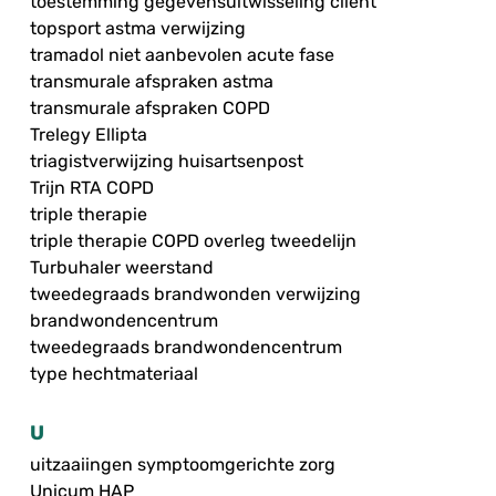
toestemming gegevensuitwisseling cliënt
topsport astma verwijzing
tramadol niet aanbevolen acute fase
transmurale afspraken astma
transmurale afspraken COPD
Trelegy Ellipta
triagistverwijzing huisartsenpost
Trijn RTA COPD
triple therapie
triple therapie COPD overleg tweedelijn
Turbuhaler weerstand
tweedegraads brandwonden verwijzing
brandwondencentrum
tweedegraads brandwondencentrum
type hechtmateriaal
U
uitzaaiingen symptoomgerichte zorg
Unicum HAP