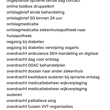
ongeplande opname zelfde dag contact
online toolbox druppelbril
ontslagbrief einde behandeling
ontslagbrief SO binnen 24 uur
ontslagmedicatie
ontslagmedicatie ziekenhuisapotheek naar
huisapotheek
oogzorg bij diabetes
oogzorg bij diabetes verwijzing oogarts
overdracht ambulance SEH mondeling en digitaal
overdracht dag voor ontslag
overdracht DOAC behandelplan
overdracht dossier naar ander ziekenhuis
overdracht kwetsbare ouderen bij opname ontslag
overdracht medicatiebeheer wijkverpleging
overdracht medicatiebeheer wijkverpleging
ouderen
overdracht palliatieve zorg
overdracht tussen VVT-organisaties