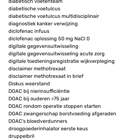
diabetisch voetenteam
diabetische voetulcus
diabetische voetulcus multidisciplinair
diagnostiek kanker verwijzing
diclofenac infuus
diclofenac oplossing 50 mg NaCl 0
digitale gegevensuitwisseling
digitale gegevensuitwisseling acute zorg
digitale toedieningsregistratie wijkverpleging
disclaimer methotrexaat
disclaimer methotrexaat in brief
Diskus weerstand
DOAC bij nierinsufficiëntie
DOAC bij ouderen >75 jaar
DOAC rondom operatie stoppen starten
DOAC zwangerschap borstvoeding afgeraden
DOAC’s bloedverdunners
droogpoederinhalator eerste keus
druppelbril