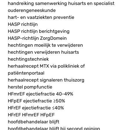
handreiking samenwerking huisarts en specialist
ouderengeneeskunde
hart- en vaatziekten preventie
HASP richtlijn
HASP richtlijn berichtgeving
HASP-richtlijn ZorgDomein
hechtingen moeilijk te verwijderen
hechtingen verwijderen huisarts
hechtingstechniek
herhaalrecept MTX via polikliniek of
patiëntenportaal
herhaalrecept signaleren thuiszorg
herstel pompfunctie
HFmrEF ejectiefractie 40-49%
HFpEF ejectiefractie ≥50%
HFrEF ejectiefractie ≤40%
HFrEF HFmrEF HFpEF
hoofdbehandelaar blijft
hoofdbehandelaar blijft bij second opinion