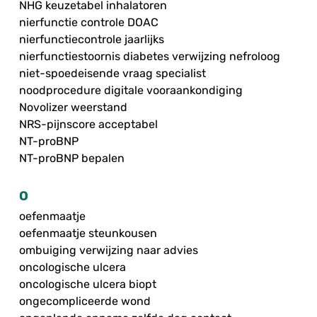
NHG keuzetabel inhalatoren
nierfunctie controle DOAC
nierfunctiecontrole jaarlijks
nierfunctiestoornis diabetes verwijzing nefroloog
niet-spoedeisende vraag specialist
noodprocedure digitale vooraankondiging
Novolizer weerstand
NRS-pijnscore acceptabel
NT-proBNP
NT-proBNP bepalen
O
oefenmaatje
oefenmaatje steunkousen
ombuiging verwijzing naar advies
oncologische ulcera
oncologische ulcera biopt
ongecompliceerde wond