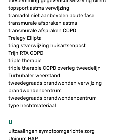
toestemming gegevensuitwisseling cliënt
topsport astma verwijzing
tramadol niet aanbevolen acute fase
transmurale afspraken astma
transmurale afspraken COPD
Trelegy Ellipta
triagistverwijzing huisartsenpost
Trijn RTA COPD
triple therapie
triple therapie COPD overleg tweedelijn
Turbuhaler weerstand
tweedegraads brandwonden verwijzing
brandwondencentrum
tweedegraads brandwondencentrum
type hechtmateriaal
U
uitzaaiingen symptoomgerichte zorg
Unicum HAP