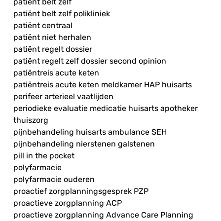
patiënt belt zelf
patiënt belt zelf polikliniek
patiënt centraal
patiënt niet herhalen
patiënt regelt dossier
patiënt regelt zelf dossier second opinion
patiëntreis acute keten
patiëntreis acute keten meldkamer HAP huisarts
perifeer arterieel vaatlijden
periodieke evaluatie medicatie huisarts apotheker
thuiszorg
pijnbehandeling huisarts ambulance SEH
pijnbehandeling nierstenen galstenen
pill in the pocket
polyfarmacie
polyfarmacie ouderen
proactief zorgplanningsgesprek PZP
proactieve zorgplanning ACP
proactieve zorgplanning Advance Care Planning