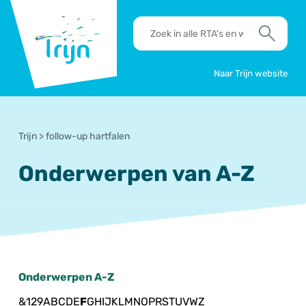
RSO
RTA's
Trijn
en
Zoek
werkafspraken
zoeken
Naar Trijn website
Trijn
>
follow-up hartfalen
Onderwerpen van A-Z
Onderwerpen A-Z
&
1
2
9
A
B
C
D
E
F
G
H
I
J
K
L
M
N
O
P
R
S
T
U
V
W
Z